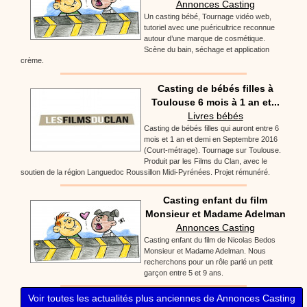
Annonces Casting
Un casting bébé, Tournage vidéo web,
tutoriel avec une puéricultrice reconnue
autour d’une marque de cosmétique.
Scène du bain, séchage et application
crème.
Casting de bébés filles à
Toulouse 6 mois à 1 an et...
Livres bébés
Casting de bébés filles qui auront entre 6
mois et 1 an et demi en Septembre 2016
(Court-métrage). Tournage sur Toulouse.
Produit par les Films du Clan, avec le
soutien de la région Languedoc Roussillon Midi-Pyrénées. Projet rémunéré.
Casting enfant du film
Monsieur et Madame Adelman
Annonces Casting
Casting enfant du film de Nicolas Bedos
Monsieur et Madame Adelman. Nous
recherchons pour un rôle parlé un petit
garçon entre 5 et 9 ans.
Voir toutes les actualités plus anciennes de Annonces Casting