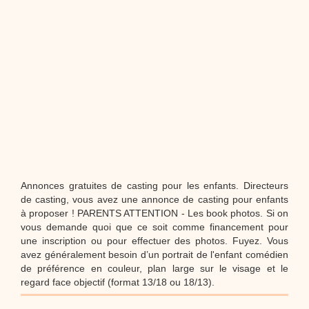
Proposer une vidéo
:
Vidéos Stéphyprod
Bâton de pluie - Tutoriel destiné
aux enfants
Loisirs créatifs
Le bâton de pluie est un
instrument de musique ! Une Animation vidéo, un
tutoriel réalisé par un animateur périscolaire et
extrascolaire pour fabriquer facilement cet objet qui
amusera les enfants.
Proposer une vidéo
:
Vidéos Stéphyprod
chanson Hippopotam-tam
Chansons enfants
Clip d'animation en Stop
Motion (image par image) qui raconte en chanson les
aventures d'un p'tit Hippopotame !
Annonces gratuites de casting pour les enfants. Directeurs
Proposer une vidéo
de casting, vous avez une annonce de casting pour enfants
:
Vidéos Stéphyprod
chanson J'vais l'dire à Greta
à proposer ! PARENTS ATTENTION - Les book photos. Si on
vous demande quoi que ce soit comme financement pour
Chansons
Chanson pour la planète
une inscription ou pour effectuer des photos. Fuyez. Vous
avez généralement besoin d’un portrait de l'enfant comédien
de préférence en couleur, plan large sur le visage et le
regard face objectif (format 13/18 ou 18/13).
Proposer une vidéo
:
Vidéos Stéphyprod
Chansons de Noël, 21 minutes de