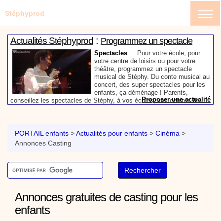
Stéphyprod
:
Actualités Stéphyprod
Programmez un spectacle
enfant de Stéphy
Spectacles
Pour votre école, pour
votre centre de loisirs ou pour votre
théâtre, programmez un spectacle
musical de Stéphy. Du conte musical au
concert, des super spectacles pour les
enfants, ça déménage ! Parents,
Proposer une actualité
conseillez les spectacles de Stéphy, à vos écoles, vos centres de
:
loisirs ou à votre mairie. Informez-les de la richesse de contenu du
Actualités Stéphyprod
Un conteur pour l’anniversaire
site www.stephyprod.com.
de votre enfant
Anniversaire pour enfants
Un
conteur vient chez vous pour raconter
PORTAIL enfants
>
Actualités pour enfants
>
Cinéma
>
les plus belles histoires à vos enfants,
Annonces Casting
pour les fêtes d’anniversaires, ou pour
toute autre animation. Laissez-vous
emporter par la magie des contes, des
Proposer une actualité
expressions et des mots pour un voyage dans l’imaginaire en
:
compagnie de Stéphy.
Vidéos Stéphyprod
Chanson La brosse à dents,
dessin animé musical
Dessins animés créations
Pour ne pas oublier de
Annonces gratuites de casting pour les
se brosser les dents après le repas, voici une
enfants
animation pour les jeunes enfants de la célèbre
chanson de Stéphy, La Brosse à dents.
On y