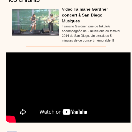
Proposer une vidéo
:
Vidéos Stéphyprod
Bâton de pluie - Tutoriel destiné
Vidéo
Taimane Gardner
aux enfants
concert à San Diego
Loisirs créatifs
Le bâton de pluie est un
instrument de musique ! Une Animation vidéo, un
Musiques
tutoriel réalisé par un animateur périscolaire et
Taimane Gardner joue de l'ukulélé
extrascolaire pour fabriquer facilement cet objet qui
accompagnée de 2 musiciens au festival
amusera les enfants.
2014 de San Diego. Un extrait de 5
minutes de ce concert mémorable !!!
Proposer une vidéo
:
Vidéos Stéphyprod
chanson Hippopotam-tam
Chansons enfants
Clip d'animation en Stop
Motion (image par image) qui raconte en chanson les
aventures d'un p'tit Hippopotame !
Proposer une vidéo
:
Vidéos Stéphyprod
chanson J'vais l'dire à Greta
Chansons
Chanson pour la planète
Proposer une vidéo
:
Vidéos Stéphyprod
Chansons de Noël, 21 minutes de