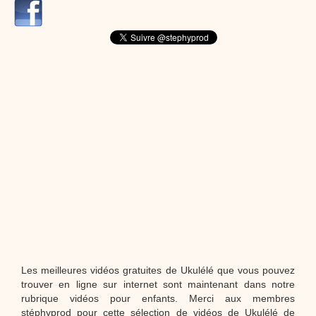
dessins animés
Dessins animés traditionnels
Des chansons de
Noël, des contes de Noël, profitez de 21 minutes de
productions de Noël sans interruption de pub. un petit
moment de tranquillité pour votre enfant ou pour les
parents !!! De la première note de musique au dernier
coup de crayon, une production 100/100 stéphyprod.
Proposer une vidéo
Les meilleures vidéos gratuites de Ukulélé que vous pouvez
trouver en ligne sur internet sont maintenant dans notre
rubrique vidéos pour enfants. Merci aux membres
stéphyprod pour cette sélection de vidéos de Ukulélé de