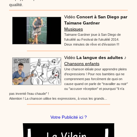
qualité.
Vidéo
Concert à San Diego par
Taimane Gardner
Musiques
Taimane Gardner joue à San Diego de
l'ukulélé au Festival de l'ukulélé 2014.
Deux minutes de rêve et d'évasion !!!
Vidéo
La langue des adultes ♪
Chansons enfants
Une chanson idéale pour apprendre pleins
d'expressions ! Pour nos bambins qui ne
comprennent pas forcément de quoi on
cause quand on parle de "travailler au noir"
ou "accuser réception" et pourquoi "il n'a
pas inventé l'eau chaude" !
Attention ! La chanson utilise les expressions, à vous les grands...
Votre Publicité ici ?