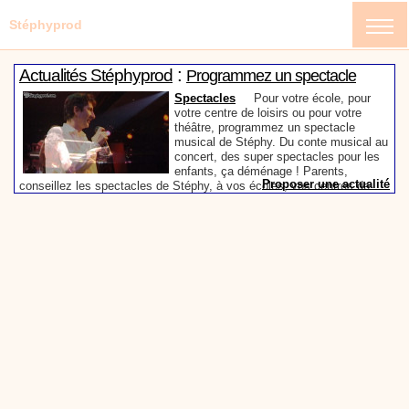
Stéphyprod
:
Actualités Stéphyprod
Programmez un spectacle
enfant de Stéphy
Spectacles
Pour votre école, pour
votre centre de loisirs ou pour votre
théâtre, programmez un spectacle
musical de Stéphy. Du conte musical au
concert, des super spectacles pour les
enfants, ça déménage ! Parents,
Proposer une actualité
conseillez les spectacles de Stéphy, à vos écoles, vos centres de
:
loisirs ou à votre mairie. Informez-les de la richesse de contenu du
Actualités Stéphyprod
Un conteur pour l’anniversaire
site www.stephyprod.com.
de votre enfant
Anniversaire pour enfants
Un
conteur vient chez vous pour raconter
les plus belles histoires à vos enfants,
pour les fêtes d’anniversaires, ou pour
toute autre animation. Laissez-vous
emporter par la magie des contes, des
Proposer une actualité
expressions et des mots pour un voyage dans l’imaginaire en
:
compagnie de Stéphy.
Vidéos Stéphyprod
Chanson La brosse à dents,
dessin animé musical
Dessins animés créations
Pour ne pas oublier de
se brosser les dents après le repas, voici une
animation pour les jeunes enfants de la célèbre
chanson de Stéphy, La Brosse à dents.
On y