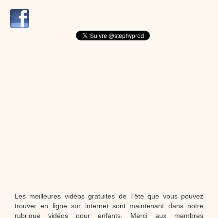
dessins animés
Dessins animés traditionnels
Des chansons de
Noël, des contes de Noël, profitez de 21 minutes de
productions de Noël sans interruption de pub. un petit
moment de tranquillité pour votre enfant ou pour les
parents !!! De la première note de musique au dernier
coup de crayon, une production 100/100 stéphyprod.
Proposer une vidéo
Les meilleures vidéos gratuites de Tête que vous pouvez
trouver en ligne sur internet sont maintenant dans notre
rubrique vidéos pour enfants. Merci aux membres