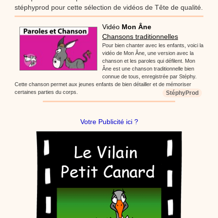
stéphyprod pour cette sélection de vidéos de Tête de qualité.
Vidéo
Mon Âne
Chansons traditionnelles
Pour bien chanter avec les enfants, voici la
vidéo de Mon Âne, une version avec la
chanson et les paroles qui défilent. Mon
Âne est une chanson traditionnelle bien
connue de tous, enregistrée par Stéphy.
Cette chanson permet aux jeunes enfants de bien détailler et de mémoriser
certaines parties du corps.
StéphyProd
Votre Publicité ici ?