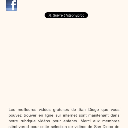
dessins animés
Dessins animés traditionnels
Des chansons de
Noël, des contes de Noël, profitez de 21 minutes de
productions de Noël sans interruption de pub. un petit
moment de tranquillité pour votre enfant ou pour les
parents !!! De la première note de musique au dernier
coup de crayon, une production 100/100 stéphyprod.
Proposer une vidéo
Les meilleures vidéos gratuites de San Diego que vous
pouvez trouver en ligne sur internet sont maintenant dans
notre rubrique vidéos pour enfants. Merci aux membres
stéphyprod pour cette sélection de vidéos de San Diego de