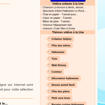
Vidéos enfants à la Une
ation vidéo, un tutoriel
-
Chanson La brosse à dents, dessin...
nt cet objet qui amusera les
-
Spectacle enfant Halloween Le Rock...
-
Chat en papier - Tutoriel pour...
-
Cœur en papier - Tutoriel...
-
Bâton de pluie - Tutoriel...
-
chanson Hippopotam-tam
Proposer une vidéo
-
chanson J'vais l'dire à Greta
Thèmes vidéos à la Une
 raconte en chanson les
Création Stéphy
Fête des mères
Halloween
Tuto
Proposer une vidéo
Walt Disney
Conteur
Décoration halloween
igne sur internet sont
Dessin animé Noël
d pour cette sélection
Fête des pères
Proposer une vidéo
Petit ours brun
 profitez de 21 minutes de
le...
Recette cuisine Halloween