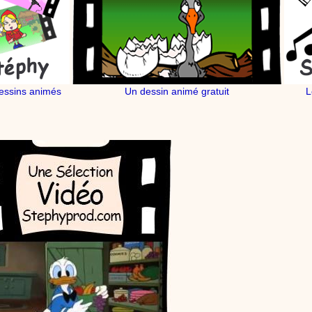
chante la brosse. De la musique en image pour apprendre facilement la cha
chanson pour enfants La Brosse à dents
essins animés
Un dessin animé gratuit
L