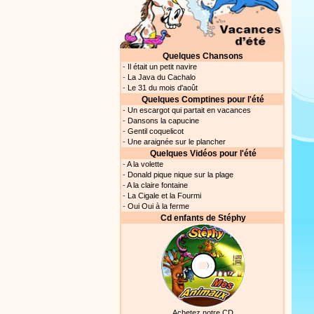
Quelques Chansons
-
Il était un petit navire
-
La Java du Cachalo
-
Le 31 du mois d'août
Quelques Comptines pour l'été
-
Un escargot qui partait en vacances
-
Dansons la capucine
-
Gentil coquelicot
-
Une araignée sur le plancher
Quelques Vidéos pour l'été
-
A la volette
-
Donald pique nique sur la plage
-
A la claire fontaine
-
La Cigale et la Fourmi
-
Oui Oui à la ferme
Cd enfants de Stéphy
Achetez notre CD