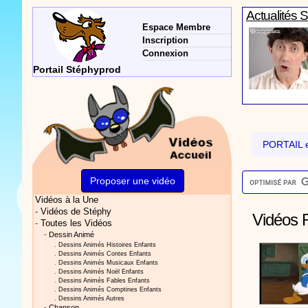
Actualités 
Espace Membre
Inscription
Connexion
Portail Stéphyprod
Vidéos Sté
PORTAIL e
Proposer une vidéo
Vidéos à la Une
Vidéos Sté
-
Vidéos de Stéphy
Vidéos R
-
Toutes les Vidéos
-
Dessin Animé
.
Dessins Animés Histoires Enfants
.
Dessins Animés Contes Enfants
.
Dessins Animés Musicaux Enfants
.
Dessins Animés Noël Enfants
.
Dessins Animés Fables Enfants
.
Dessins Animés Comptines Enfants
.
Dessins Animés Autres
Vidéos Sté
-
Chanson