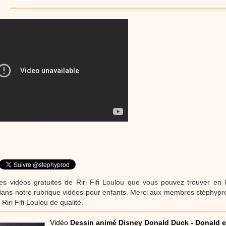
Loisirs créatifs
Le bâton de pluie est un instrument de musique ! Une Anim
réalisé par un animateur périscolaire et extrascolaire pour fabriquer facileme
enfants.
:
phyprod
chanson Hippopotam-tam
Chansons enfants
Clip d'animation en Stop Motion (image par image) qui
aventures d'un p'tit Hippopotame !
:
phyprod
chanson J'vais l'dire à Greta
Chansons
Chanson pour la planète
es vidéos gratuites de Riri Fifi Loulou que vous pouvez trouver en l
ans notre rubrique vidéos pour enfants. Merci aux membres stéphypro
Riri Fifi Loulou de qualité.
:
phyprod
Chansons de Noël, 21 minutes de dessins animés
Dessins animés traditionnels
Des chansons de Noël, des contes de Noël,
Vidéo
Dessin animé Disney Donald Duck - Donald et 