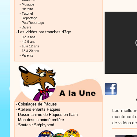
-
Musique
-
Histoire
-
Tutoriel
-
Reportage
-
Pub/Reportage
-
Divers
-
Les vidéos par tranches d'âge
-
0 à 3 ans
Vidéos Sté
-
4 à 9 ans
-
10 à 12 ans
-
13 à 20 ans
-
Parents
Vidéos Sté
-
Coloriages de Pâques
-
Ateliers enfants Pâques
Les meilleur
-
Dessin animé de Pâques en flash
maintenant d
-
Mon dessin animé préféré
de vidéos de 
-
Soutenir Stéphyprod
Vidéos Sté