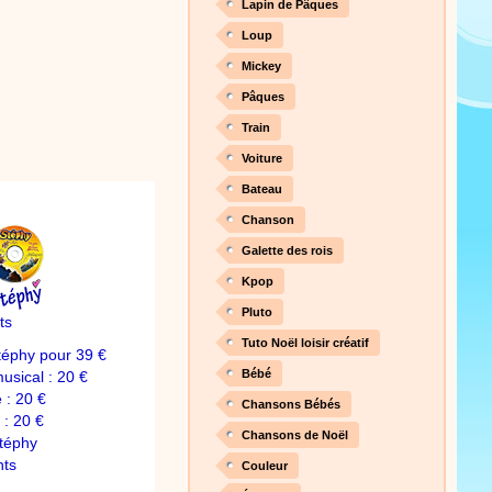
Lapin de Pâques
Loup
Mickey
Pâques
Train
Voiture
Bateau
Chanson
Galette des rois
Kpop
Pluto
ts
Tuto Noël loisir créatif
téphy pour 39 €
Bébé
sical : 20 €
 : 20 €
Chansons Bébés
: 20 €
Chansons de Noël
téphy
nts
Couleur