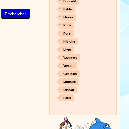
Éducatif
Fable
Minnie
Rock
Forêt
Histoire
Livre
Vacances
Voyage
Genikids
Monstre
Oiseau
Paris