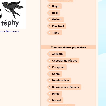
nson. Une animation de la
Neige
Noël
Proposer une vidéo
Oui oui
Père Noël
es chansons
Tibou
Thèmes vidéos populaires
Animaux
Chocolat de Pâques
Comptine
Conte
Dessin animé
Dessin animé Pâques
Dingo
Donald