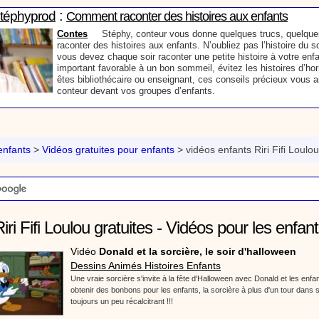
:
Stéphyprod
Comment raconter des histoires aux enfants
Contes
Stéphy, conteur vous donne quelques trucs, quelque
raconter des histoires aux enfants. N’oubliez pas l’histoire du s
vous devez chaque soir raconter une petite histoire à votre enfan
important favorable à un bon sommeil, évitez les histoires d’ho
êtes bibliothécaire ou enseignant, ces conseils précieux vous a
conteur devant vos groupes d’enfants.
:
phyprod
Mon prénom en graffiti - Tutoriel destiné aux enfants
Loisirs créatifs
Comment écrire mon prénom en graffiti. Un tutoriel vidéo p
enseignants et les enfants. Animation d'une activité manuelle pour les enfant
nfants
>
Vidéos gratuites pour enfants
>
vidéos enfants Riri Fifi Loulou
graphisme.
:
phyprod
Cœur en papier - Tutoriel destiné aux enfants
iri Fifi Loulou gratuites - Vidéos pour les enfan
Loisirs créatifs
Comment faire une carte pop-up pour la fête des mères t
outils de ta trousse. Animation vidéo d'une activité manuelle pour les enfant
Vidéo
Donald et la sorcière, le soir d'halloween
découpage et collage.
Dessins Animés Histoires Enfants
Une vraie sorcière s'invite à la fête d'Halloween avec Donald et les enfant
obtenir des bonbons pour les enfants, la sorcière à plus d'un tour dans
toujours un peu récalcitrant !!!
:
phyprod
Bâton de pluie - Tutoriel destiné aux enfants