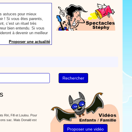
s astuces pour mieux
oir ! Si vous êtes parents,
t, c’est un rituel très
rreur bien entendu. Si vous
ideront à devenir un meilleur
Proposer une actualité
our les parents, les
s. Atelier de peinture et de
Proposer une vidéo
ts
rès simplement avec les
s. Activité manuelle, dessins,
s Riri, Fifi et Loulou. Pour
 sons sac. Mais Donald est
Proposer une vidéo
Proposer une vidéo