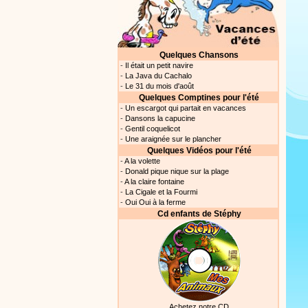
Quelques Chansons
-
Il était un petit navire
-
La Java du Cachalo
-
Le 31 du mois d'août
Quelques Comptines pour l'été
-
Un escargot qui partait en vacances
-
Dansons la capucine
-
Gentil coquelicot
-
Une araignée sur le plancher
Quelques Vidéos pour l'été
-
A la volette
-
Donald pique nique sur la plage
-
A la claire fontaine
-
La Cigale et la Fourmi
-
Oui Oui à la ferme
Cd enfants de Stéphy
Achetez notre CD