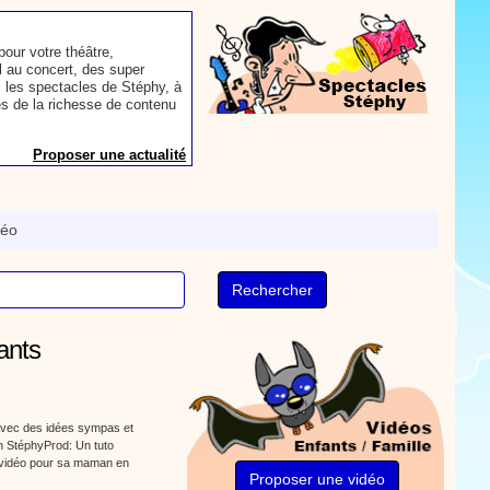
our votre théâtre,
 au concert, des super
 les spectacles de Stéphy, à
es de la richesse de contenu
Proposer une actualité
aconter les plus belles
toute autre animation.
déo
ns et des mots pour un
Proposer une actualité
ants
rès le repas, voici une
sse à dents.
On y
nts. Tchique tchique, tchique
nson. Une animation de la
 avec des idées sympas et
n StéphyProd: Un tuto
Proposer une vidéo
p vidéo pour sa maman en
Proposer une vidéo