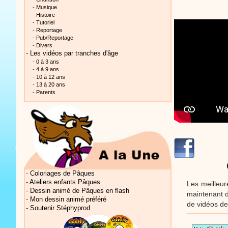
-
Musique
-
Histoire
-
Tutoriel
-
Reportage
-
Pub/Reportage
-
Divers
-
Les vidéos par tranches d'âge
-
0 à 3 ans
Vidéos Sté
-
4 à 9 ans
-
10 à 12 ans
-
13 à 20 ans
-
Parents
Vidéos Sté
-
Coloriages de Pâques
-
Ateliers enfants Pâques
Les meilleur
-
Dessin animé de Pâques en flash
maintenant d
-
Mon dessin animé préféré
de vidéos de
-
Soutenir Stéphyprod
Vidéos Sté