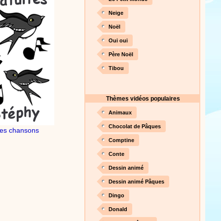
Neige
Noël
Proposer une vidéo
Oui oui
Père Noël
Tibou
Thèmes vidéos populaires
Animaux
Chocolat de Pâques
es chansons
Comptine
Conte
Dessin animé
Dessin animé Pâques
Dingo
Donald