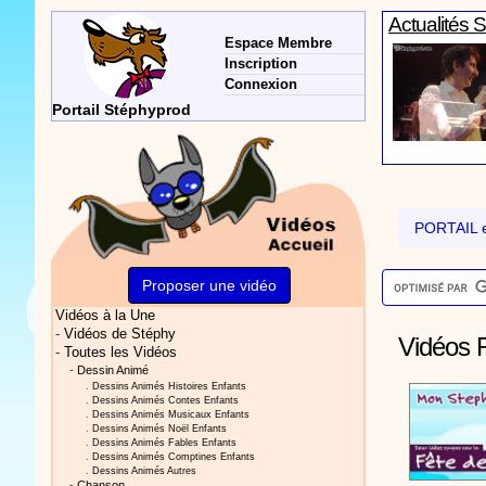
Actualités 
Espace Membre
Inscription
Connexion
Portail Stéphyprod
Actualités 
PORTAIL e
Proposer une vidéo
Vidéos à la Une
Vidéos Sté
-
Vidéos de Stéphy
Vidéos R
-
Toutes les Vidéos
-
Dessin Animé
.
Dessins Animés Histoires Enfants
.
Dessins Animés Contes Enfants
.
Dessins Animés Musicaux Enfants
.
Dessins Animés Noël Enfants
.
Dessins Animés Fables Enfants
.
Dessins Animés Comptines Enfants
.
Dessins Animés Autres
Actualités 
-
Chanson