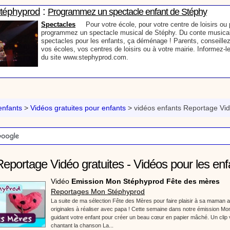
:
Stéphyprod
Programmez un spectacle enfant de Stéphy
Spectacles
Pour votre école, pour votre centre de loisirs ou p
programmez un spectacle musical de Stéphy. Du conte musical
spectacles pour les enfants, ça déménage ! Parents, conseillez
vos écoles, vos centres de loisirs ou à votre mairie. Informez-l
du site www.stephyprod.com.
:
Stéphyprod
Un conteur pour l’anniversaire de votre enfant
Anniversaire pour enfants
Un conteur vient chez vous pour r
histoires à vos enfants, pour les fêtes d’anniversaires, ou pour 
nfants
>
Vidéos gratuites pour enfants
>
vidéos enfants Reportage Vi
Laissez-vous emporter par la magie des contes, des expressio
voyage dans l’imaginaire en compagnie de Stéphy.
:
phyprod
Chanson La brosse à dents, dessin animé musical
eportage Vidéo gratuites - Vidéos pour les enf
Dessins animés créations
Pour ne pas oublier de se brosser les dents ap
animation pour les jeunes enfants de la célèbre chanson de Stéphy, La Bro
Vidéo
Emission Mon Stéphyprod Fête des mères
retrouve, l'eau, le robinet, le lavabo, le dentifrice et bien sûr, la brosse à de
Reportages Mon Stéphyprod
chante la brosse. De la musique en image pour apprendre facilement la cha
La suite de ma sélection Fête des Mères pour faire plaisir à sa maman
chanson pour enfants La Brosse à dents
originales à réaliser avec papa ! Cette semaine dans notre émission Mo
guidant votre enfant pour créer un beau cœur en papier mâché. Un cli
:
Stéphyprod
Comment raconter des histoires aux enfants
chantant la chanson La...