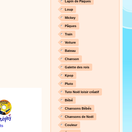
Lapin de Pâques
Loup
Mickey
Pâques
Train
Voiture
Bateau
Chanson
Galette des rois
Kpop
Pluto
Tuto Noël loisir créatif
Bébé
Chansons Bébés
Chansons de Noël
ts
Couleur