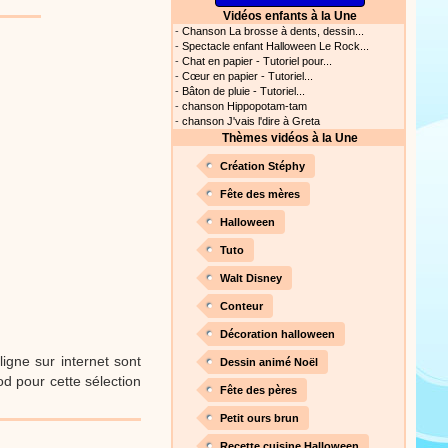
Vidéos enfants à la Une
s astuces pour mieux
-
Chanson La brosse à dents, dessin...
oir ! Si vous êtes parents,
-
Spectacle enfant Halloween Le Rock...
t, c’est un rituel très
-
Chat en papier - Tutoriel pour...
rreur bien entendu. Si vous
-
Cœur en papier - Tutoriel...
ideront à devenir un meilleur
-
Bâton de pluie - Tutoriel...
-
chanson Hippopotam-tam
Proposer une actualité
-
chanson J'vais l'dire à Greta
Thèmes vidéos à la Une
our les parents, les
Création Stéphy
s. Atelier de peinture et de
Fête des mères
Halloween
Tuto
Proposer une vidéo
Walt Disney
rès simplement avec les
Conteur
s. Activité manuelle, dessins,
Décoration halloween
igne sur internet sont
Dessin animé Noël
d pour cette sélection
Fête des pères
Proposer une vidéo
Petit ours brun
ation vidéo, un tutoriel
Recette cuisine Halloween