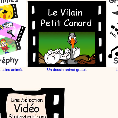
stéphyprod.
essins animés
Un dessin animé gratuit
L