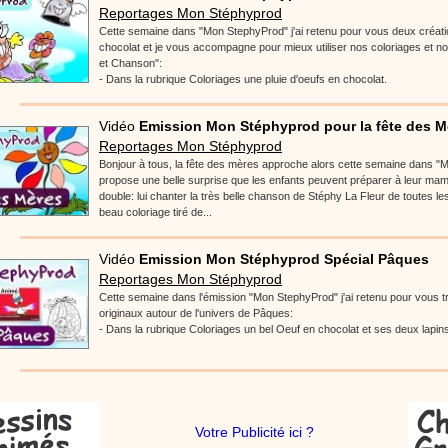
réalisé par un animateur périscolaire et extrascolaire pour fabriquer facileme
Reportages Mon Stéphyprod
enfants.
Cette semaine dans "Mon StephyProd" j'ai retenu pour vous deux créatio
chocolat et je vous accompagne pour mieux utiliser nos coloriages et no
et Chanson":
- Dans la rubrique Coloriages une pluie d'oeufs en chocolat.
:
phyprod
chanson Hippopotam-tam
Vidéo
Emission Mon Stéphyprod pour la fête des M
Chansons enfants
Clip d'animation en Stop Motion (image par image) qui
Reportages Mon Stéphyprod
aventures d'un p'tit Hippopotame !
Bonjour à tous, la fête des mères approche alors cette semaine dans "
propose une belle surprise que les enfants peuvent préparer à leur mam
double: lui chanter la très belle chanson de Stéphy La Fleur de toutes les 
beau coloriage tiré de...
:
phyprod
chanson J'vais l'dire à Greta
Vidéo
Emission Mon Stéphyprod Spécial Pâques
Chansons
Chanson pour la planète
Reportages Mon Stéphyprod
Cette semaine dans l'émission "Mon StephyProd" j'ai retenu pour vous 
originaux autour de l'univers de Pâques:
- Dans la rubrique Coloriages un bel Oeuf en chocolat et ses deux lapin
:
phyprod
Chansons de Noël, 21 minutes de dessins animés
Dessins animés traditionnels
Des chansons de Noël, des contes de Noël,
productions de Noël sans interruption de pub. un petit moment de tranquillité
Votre Publicité ici ?
parents !!! De la première note de musique au dernier coup de crayon, une 