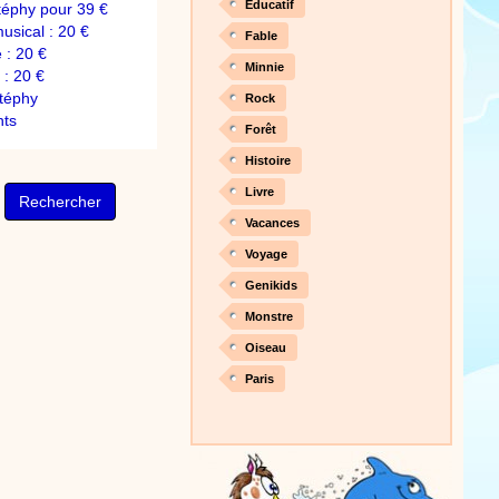
Éducatif
téphy pour 39 €
sical : 20 €
Fable
 : 20 €
Minnie
: 20 €
téphy
Rock
nts
Forêt
Histoire
Livre
Vacances
Voyage
Genikids
Monstre
Oiseau
Paris