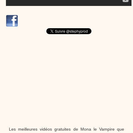
dessins animés
Dessins animés traditionnels
Des chansons de
Noël, des contes de Noël, profitez de 21 minutes de
productions de Noël sans interruption de pub. un petit
moment de tranquillité pour votre enfant ou pour les
parents !!! De la première note de musique au dernier
coup de crayon, une production 100/100 stéphyprod.
Proposer une vidéo
Les meilleures vidéos gratuites de Mona le Vampire que