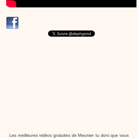
dessins animés
Dessins animés traditionnels
Des chansons de
Noël, des contes de Noël, profitez de 21 minutes de
productions de Noël sans interruption de pub. un petit
moment de tranquillité pour votre enfant ou pour les
parents !!! De la première note de musique au dernier
coup de crayon, une production 100/100 stéphyprod.
Proposer une vidéo
Les meilleures vidéos gratuites de Meunier tu dors que vous