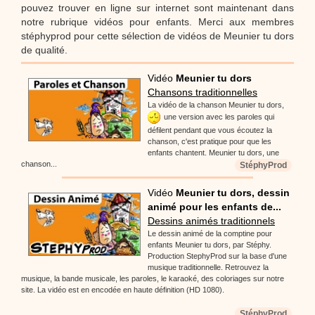
pouvez trouver en ligne sur internet sont maintenant dans
notre rubrique vidéos pour enfants. Merci aux membres
stéphyprod pour cette sélection de vidéos de Meunier tu dors
de qualité.
Vidéo
Meunier tu dors
Chansons traditionnelles
La vidéo de la chanson Meunier tu dors,
une version avec les paroles qui
défilent pendant que vous écoutez la
chanson, c'est pratique pour que les
enfants chantent. Meunier tu dors, une
chanson...
StéphyProd
Vidéo
Meunier tu dors, dessin
animé pour les enfants de...
Dessins animés traditionnels
Le dessin animé de la comptine pour
enfants Meunier tu dors, par Stéphy.
Production StephyProd sur la base d'une
musique traditionnelle. Retrouvez la
musique, la bande musicale, les paroles, le karaoké, des coloriages sur notre
site. La vidéo est en encodée en haute définition (HD 1080).
StéphyProd