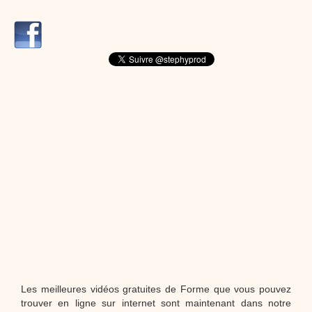
dessins animés
Dessins animés traditionnels
Des chansons de
Noël, des contes de Noël, profitez de 21 minutes de
productions de Noël sans interruption de pub. un petit
moment de tranquillité pour votre enfant ou pour les
parents !!! De la première note de musique au dernier
coup de crayon, une production 100/100 stéphyprod.
Proposer une vidéo
Les meilleures vidéos gratuites de Forme que vous pouvez
trouver en ligne sur internet sont maintenant dans notre