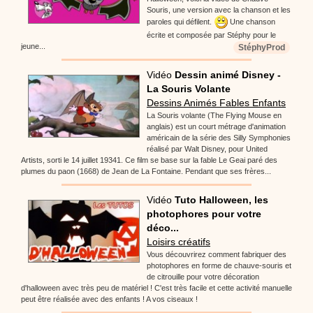
Souris, une version avec la chanson et les
paroles qui défilent.
Une chanson
écrite et composée par Stéphy pour le
jeune...
StéphyProd
Vidéo
Dessin animé Disney -
La Souris Volante
Dessins Animés Fables Enfants
La Souris volante (The Flying Mouse en
anglais) est un court métrage d'animation
américain de la série des Silly Symphonies
réalisé par Walt Disney, pour United
Artists, sorti le 14 juillet 19341. Ce film se base sur la fable Le Geai paré des
plumes du paon (1668) de Jean de La Fontaine. Pendant que ses frères...
Vidéo
Tuto Halloween, les
photophores pour votre
déco...
Loisirs créatifs
Vous découvrirez comment fabriquer des
photophores en forme de chauve-souris et
de citrouille pour votre décoration
d'halloween avec très peu de matériel ! C'est très facile et cette activité manuelle
peut être réalisée avec des enfants ! A vos ciseaux !