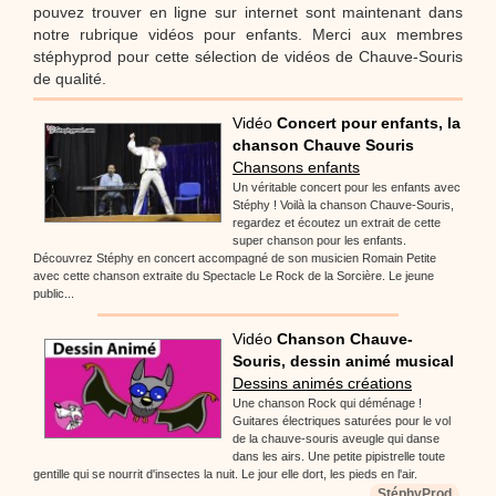
pouvez trouver en ligne sur internet sont maintenant dans
notre rubrique vidéos pour enfants. Merci aux membres
stéphyprod pour cette sélection de vidéos de Chauve-Souris
de qualité.
Vidéo
Concert pour enfants, la
chanson Chauve Souris
Chansons enfants
Un véritable concert pour les enfants avec
Stéphy ! Voilà la chanson Chauve-Souris,
regardez et écoutez un extrait de cette
super chanson pour les enfants.
Découvrez Stéphy en concert accompagné de son musicien Romain Petite
avec cette chanson extraite du Spectacle Le Rock de la Sorcière. Le jeune
public...
Vidéo
Chanson Chauve-
Souris, dessin animé musical
Dessins animés créations
Une chanson Rock qui déménage !
Guitares électriques saturées pour le vol
de la chauve-souris aveugle qui danse
dans les airs. Une petite pipistrelle toute
gentille qui se nourrit d'insectes la nuit. Le jour elle dort, les pieds en l'air.
StéphyProd