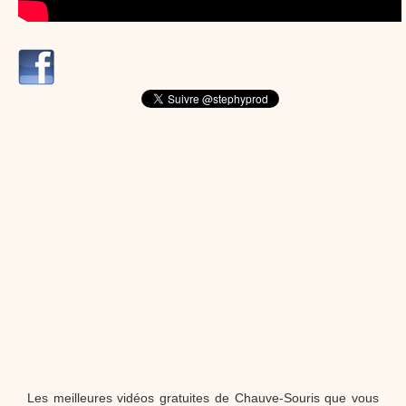
dessins animés
Dessins animés traditionnels
Des chansons de
Noël, des contes de Noël, profitez de 21 minutes de
productions de Noël sans interruption de pub. un petit
moment de tranquillité pour votre enfant ou pour les
parents !!! De la première note de musique au dernier
coup de crayon, une production 100/100 stéphyprod.
Proposer une vidéo
Les meilleures vidéos gratuites de Chauve-Souris que vous