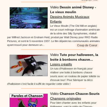
Vidéo
Dessin animé Disney -
Le vieux moulin
Dessins Animés Musicaux
Enfants
Le Vieux Moulin (The Old Mill en anglais)
est un court métrage d'animation américain
de la série des Silly Symphonies, réalisé
par Wilfred Jackson et Graham Heid, produit par Walt Disney pour RKO Radio
Pictures, et sorti le 5 novembre 1937. Le film dépeint les communautés animales
ayant trouvé pour demeure un...
Coup de Coeur
Vidéo
Tuto pour halloween, la
boite à bonbons chauve...
Loisirs créatifs
Un tuto d'Halloween en français pour
réaliser une boite à bonbons chauve
souris avec un rouleau de papier toilette ou
d'essuie tout ! Pour fabriquer ta déco
d'halloween c'est facile il suffit de regarder cette vidéo !
Vidéo
Chanson Chauve-Souris
Chansons originales
Pour bien chanter avec les enfants pour
Halloween, voici la vidéo de Chauve-