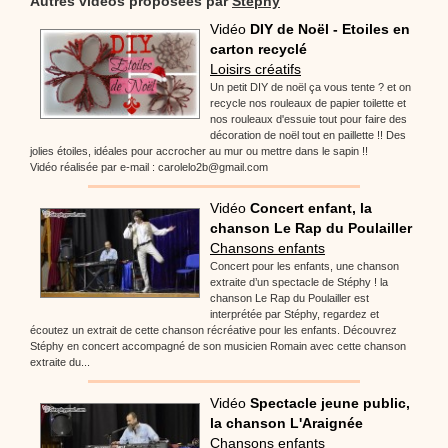
Autres vidéos proposées par
Stéphy
Vidéo
DIY de Noël - Etoiles en
carton recyclé
Loisirs créatifs
Un petit DIY de noël ça vous tente ? et on
recycle nos rouleaux de papier toilette et
nos rouleaux d'essuie tout pour faire des
décoration de noël tout en paillette !! Des
jolies étoiles, idéales pour accrocher au mur ou mettre dans le sapin !!
Vidéo réalisée par e-mail : carolelo2b@gmail.com
Vidéo
Concert enfant, la
chanson Le Rap du Poulailler
Chansons enfants
Concert pour les enfants, une chanson
extraite d’un spectacle de Stéphy ! la
chanson Le Rap du Poulailler est
interprétée par Stéphy, regardez et
écoutez un extrait de cette chanson récréative pour les enfants. Découvrez
Stéphy en concert accompagné de son musicien Romain avec cette chanson
extraite du...
Vidéo
Spectacle jeune public,
la chanson L'Araignée
Chansons enfants