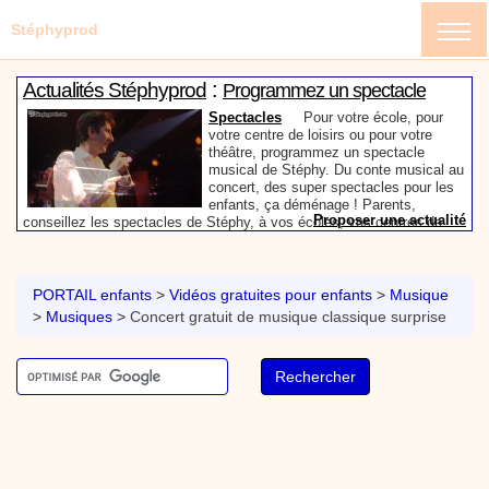
Stéphyprod
:
Actualités Stéphyprod
Programmez un spectacle
enfant de Stéphy
Spectacles
Pour votre école, pour
votre centre de loisirs ou pour votre
théâtre, programmez un spectacle
musical de Stéphy. Du conte musical au
concert, des super spectacles pour les
enfants, ça déménage ! Parents,
Proposer une actualité
conseillez les spectacles de Stéphy, à vos écoles, vos centres de
:
loisirs ou à votre mairie. Informez-les de la richesse de contenu du
Actualités Stéphyprod
Un conteur pour l’anniversaire
site www.stephyprod.com.
de votre enfant
Anniversaire pour enfants
Un
conteur vient chez vous pour raconter
PORTAIL enfants
>
Vidéos gratuites pour enfants
>
Musique
les plus belles histoires à vos enfants,
>
Musiques
>
Concert gratuit de musique classique surprise
pour les fêtes d’anniversaires, ou pour
toute autre animation. Laissez-vous
emporter par la magie des contes, des
Proposer une actualité
expressions et des mots pour un voyage dans l’imaginaire en
:
compagnie de Stéphy.
Vidéos Stéphyprod
Chanson La brosse à dents,
dessin animé musical
Dessins animés créations
Pour ne pas oublier de
se brosser les dents après le repas, voici une
animation pour les jeunes enfants de la célèbre
chanson de Stéphy, La Brosse à dents.
On y