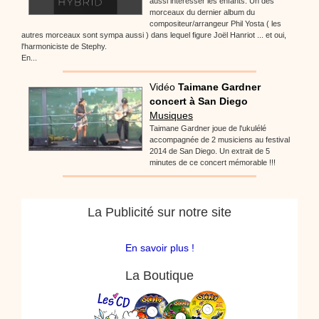
aussi intéresser les enfants. Un des
morceaux du dernier album du
compositeur/arrangeur Phil Yosta ( les
autres morceaux sont sympa aussi ) dans lequel figure Joël Hanriot ... et oui,
l'harmoniciste de Stephy.
En...
Vidéo
Taimane Gardner
concert à San Diego
Musiques
Taimane Gardner joue de l'ukulélé
accompagnée de 2 musiciens au festival
2014 de San Diego. Un extrait de 5
minutes de ce concert mémorable !!!
La Publicité sur notre site
En savoir plus !
La Boutique