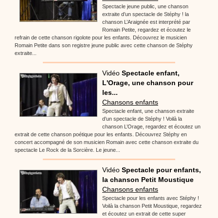
Spectacle jeune public, une chanson
extraite d’un spectacle de Stéphy ! la
chanson L’Araignée est interprété par
Romain Petite, regardez et écoutez le
refrain de cette chanson rigolote pour les enfants. Découvrez le musicien
Romain Petite dans son registre jeune public avec cette chanson de Stéphy
extraite...
Vidéo
Spectacle enfant,
L'Orage, une chanson pour
les...
Chansons enfants
Spectacle enfant, une chanson extraite
d’un spectacle de Stéphy ! Voilà la
chanson L’Orage, regardez et écoutez un
extrait de cette chanson poétique pour les enfants. Découvrez Stéphy en
concert accompagné de son musicien Romain avec cette chanson extraite du
spectacle Le Rock de la Sorcière. Le jeune...
Vidéo
Spectacle pour enfants,
la chanson Petit Moustique
Chansons enfants
Spectacle pour les enfants avec Stéphy !
Voilà la chanson Petit Moustique, regardez
et écoutez un extrait de cette super