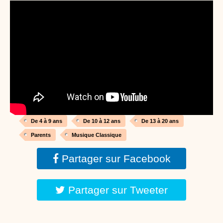
Proposer une vidéo
:
Vidéos Stéphyprod
Bâton de pluie - Tutoriel destiné
aux enfants
Loisirs créatifs
Le bâton de pluie est un
instrument de musique ! Une Animation vidéo, un
tutoriel réalisé par un animateur périscolaire et
extrascolaire pour fabriquer facilement cet objet qui
amusera les enfants.
Proposer une vidéo
:
Vidéos Stéphyprod
chanson Hippopotam-tam
Chansons enfants
Clip d'animation en Stop
Motion (image par image) qui raconte en chanson les
aventures d'un p'tit Hippopotame !
De 4 à 9 ans
De 10 à 12 ans
De 13 à 20 ans
Parents
Musique Classique
Proposer une vidéo
:
Vidéos Stéphyprod
chanson J'vais l'dire à Greta
Partager sur Facebook
Chansons
Chanson pour la planète
Partager sur Tweeter
Proposer une vidéo
:
Vidéos Stéphyprod
Chansons de Noël, 21 minutes de