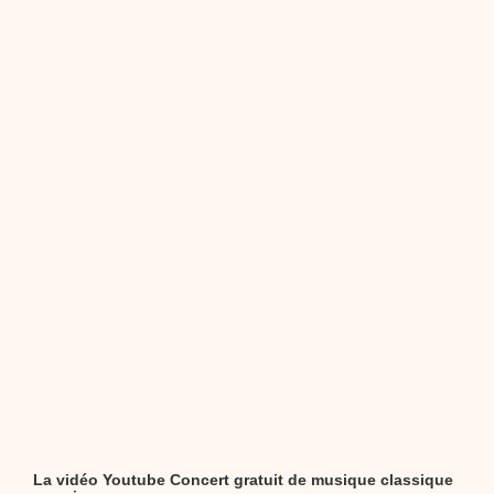
dessins animés
Dessins animés traditionnels
Des chansons de
Noël, des contes de Noël, profitez de 21 minutes de
productions de Noël sans interruption de pub. un petit
moment de tranquillité pour votre enfant ou pour les
parents !!! De la première note de musique au dernier
coup de crayon, une production 100/100 stéphyprod.
Proposer une vidéo
La vidéo Youtube Concert gratuit de musique classique