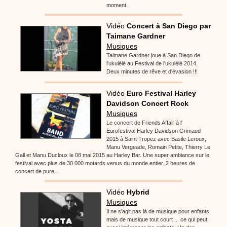
moment.
Vidéo
Concert à San Diego par
Taimane Gardner
Musiques
Taimane Gardner joue à San Diego de
l'ukulélé au Festival de l'ukulélé 2014.
Deux minutes de rêve et d'évasion !!!
Vidéo
Euro Festival Harley
Davidson Concert Rock
Musiques
Le concert de Friends Affair à l'
Eurofestival Harley Davidson Grimaud
2015 à Saint Tropez avec Basile Leroux,
Manu Vergeade, Romain Petite, Thierry Le
Gall et Manu Ducloux le 08 mai 2015 au Harley Bar. Une super ambiance sur le
festival avec plus de 30 000 motards venus du monde entier. 2 heures de
concert de pure...
Vidéo
Hybrid
Musiques
Il ne s'agit pas là de musique pour enfants,
mais de musique tout court ... ce qui peut