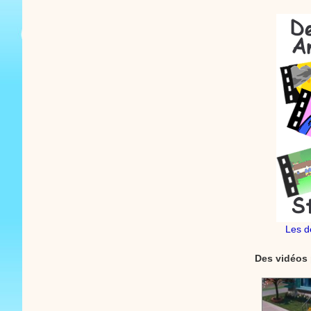
Les d
Des vidéos 