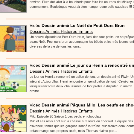
environ. Pluto doit aller à la boucherie pour faire les courses de Mickey
commencent. Bouledogue voudrait bien manger cette belle saucisse !!! Q
Vidéo
Dessin animé Le Noël de Petit Ours Brun
Dessins Animés Histoires Enfants
Un nouvel épisode de Petit Ours brun, l'ami des tout-petits. on se prépare
avant Noël. Petit ours brun accompagne les bébés et les très jeunes enf
diverses de la vie de tous les jours.
Vidéo
Dessin animé Le jour ou Henri a rencontré un.
Dessins Animés Histoires Enfants
Le jour ou Henri a rencontré un ballon de foot, un dessin animé Piwi+. Un 
intégral : Aujourd'hui, Henri rencontre un gentil ballon de foot ! Celui-ci es
lorsqu'il rencontre deux chaussures de foot prêtes à disputer un match.
arbitre...
Vidéo
Dessin animé Pâques Milo, Les oeufs en cho
Dessins Animés Histoires Enfants
Milo, Episode 20 Saison 1 Les oeufs en chocolats
Milo et ses amis sont sur la chasse aux œufs en chocolat. L'équipe des f
d'avance, tandis que les garçons sont à la traîne. Milo trouve deux oeu
enfant mange ses propres œufs, mais Thomas n'aime pas...