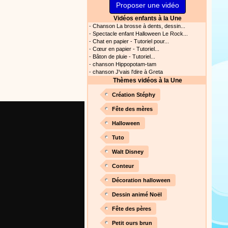
Proposer une vidéo
s astuces pour mieux
oir ! Si vous êtes parents,
Vidéos enfants à la Une
t, c’est un rituel très
-
Chanson La brosse à dents, dessin...
rreur bien entendu. Si vous
-
Spectacle enfant Halloween Le Rock...
-
Chat en papier - Tutoriel pour...
ideront à devenir un meilleur
-
Cœur en papier - Tutoriel...
-
Bâton de pluie - Tutoriel...
Proposer une actualité
-
chanson Hippopotam-tam
-
chanson J'vais l'dire à Greta
Thèmes vidéos à la Une
our les parents, les
s. Atelier de peinture et de
Création Stéphy
Fête des mères
Halloween
Proposer une vidéo
Tuto
rès simplement avec les
Walt Disney
s. Activité manuelle, dessins,
Conteur
Décoration halloween
Dessin animé Noël
Proposer une vidéo
Fête des pères
ation vidéo, un tutoriel
Petit ours brun