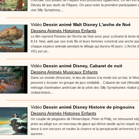
chocolat. Les poules de Pâques sont présentes également. Ce film est le
Disney lié aux œufs de Pâques. On peut noter la première participation
une Silly Symphony,...
Vidéo
Dessin animé Walt Disney L'arche de Noé
Dessins Animés Histoires Enfants
Le film reprend l'histoire de l'Arche de Noé avec pour scénario le texte 
8:14. Noé, aidé par ses trois fils et leurs femmes construit une arche qu
chaque espèce animale pendant le déluge qui durera 40 jours. L'Arche 
VO) est un...
Vidéo
Dessin animé Disney, Cabaret de nuit
Dessins Animés Musicaux Enfants
Dans un monde d'insectes, le lieu de danse à la mode est un bar, le Wo
peuvent y écouter un groupe de jazz endiablé... Cabaret de nuit (Woodl
métrage d'animation américain de la série des Silly Symphonies réalisé p
United Artists...
Vidéo
Dessin animé Disney Histoire de pingouins
Dessins Animés Histoires Enfants
Un couple de pingouins de l'Antarctique, Peter et Polly, se retrouvent sé
prise au piège sur un morceau de glace qui dérive tandis qu'un requin te
lance à son secours et seules la chance et la perspicacité arriveront à r
aurores...