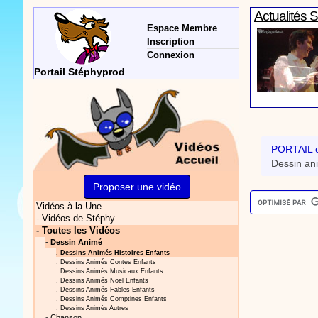
Actualités 
Espace Membre
Inscription
Connexion
Portail Stéphyprod
Actualités 
PORTAIL e
Dessin ani
Proposer une vidéo
Vidéos à la Une
Vidéos Sté
-
Vidéos de Stéphy
-
Toutes les Vidéos
-
Dessin Animé
.
Dessins Animés Histoires Enfants
.
Dessins Animés Contes Enfants
.
Dessins Animés Musicaux Enfants
.
Dessins Animés Noël Enfants
.
Dessins Animés Fables Enfants
.
Dessins Animés Comptines Enfants
.
Dessins Animés Autres
Actualités 
-
Chanson