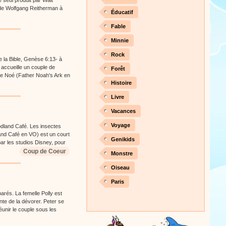
 seul produit par Walt
 de Wolfgang Reitherman à
Éducatif
Fable
Minnie
Rock
de la Bible, Genèse 6:13- à
i accueille un couple de
Forêt
de Noé (Father Noah's Ark en
Histoire
Livre
Vacances
Voyage
odland Café. Les insectes
and Café en VO) est un court
Genikids
ar les studios Disney, pour
Coup de Coeur
Monstre
Oiseau
Paris
parés. La femelle Polly est
nte de la dévorer. Peter se
éunir le couple sous les