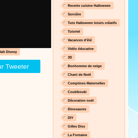
nt cet objet qui amusera les
Recette cuisine Halloween
Sorcière
Tuto Halloween loisirs créatifs
Proposer une vidéo
Tutoriel
 raconte en chanson les
Vacances d’été
Vidéo éducative
alt Disney
3D
ur Tweeter
Bonhomme de neige
Proposer une vidéo
Chant de Noël
Comptines Maternelles
Coukibouki
Décoration noël
Dinosaures
Proposer une vidéo
DIY
 profitez de 21 minutes de
Gilles Diss
 pour votre enfant ou pour les
La Fontaine
production 100/100