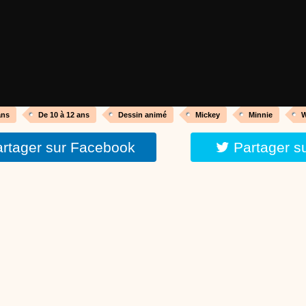
réalisé par un animateur périscolaire et extrascolaire pour fabriquer facileme
enfants.
:
phyprod
chanson Hippopotam-tam
Chansons enfants
Clip d'animation en Stop Motion (image par image) qui
aventures d'un p'tit Hippopotame !
ans
De 10 à 12 ans
Dessin animé
Mickey
Minnie
W
rtager sur Facebook
Partager s
:
phyprod
chanson J'vais l'dire à Greta
Chansons
Chanson pour la planète
:
phyprod
Chansons de Noël, 21 minutes de dessins animés
Dessins animés traditionnels
Des chansons de Noël, des contes de Noël,
productions de Noël sans interruption de pub. un petit moment de tranquillité
parents !!! De la première note de musique au dernier coup de crayon, une 