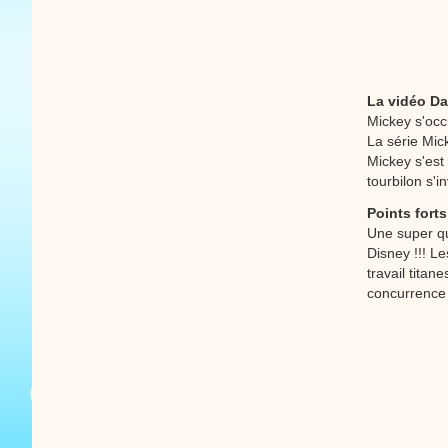
La vidéo Da
Mickey s'occ
La série Mic
Mickey s'est
tourbilon s'i
Points forts
Une super q
Disney !!! L
travail titan
concurrence 