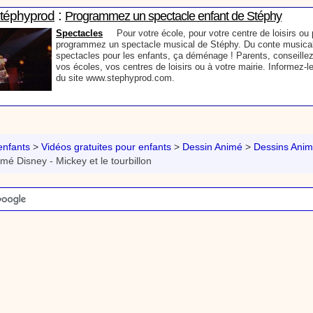
:
Stéphyprod
Programmez un spectacle enfant de Stéphy
Spectacles
Pour votre école, pour votre centre de loisirs ou p
programmez un spectacle musical de Stéphy. Du conte musical
spectacles pour les enfants, ça déménage ! Parents, conseillez
vos écoles, vos centres de loisirs ou à votre mairie. Informez-l
du site www.stephyprod.com.
:
Stéphyprod
Un conteur pour l’anniversaire de votre enfant
Anniversaire pour enfants
Un conteur vient chez vous pour r
histoires à vos enfants, pour les fêtes d’anniversaires, ou pour 
nfants
>
Vidéos gratuites pour enfants
>
Dessin Animé
>
Dessins Anim
Laissez-vous emporter par la magie des contes, des expressio
mé Disney - Mickey et le tourbillon
voyage dans l’imaginaire en compagnie de Stéphy.
:
phyprod
Chanson La brosse à dents, dessin animé musical
Dessins animés créations
Pour ne pas oublier de se brosser les dents ap
animation pour les jeunes enfants de la célèbre chanson de Stéphy, La Bro
retrouve, l'eau, le robinet, le lavabo, le dentifrice et bien sûr, la brosse à de
chante la brosse. De la musique en image pour apprendre facilement la cha
chanson pour enfants La Brosse à dents
:
Stéphyprod
Comment raconter des histoires aux enfants