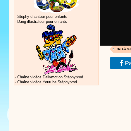
-
Stéphy chanteur pour enfants
-
Dang illustrateur pour enfants
Vidéos Sté
De 4 à 9 
Pa
Vidéos Sté
-
Chaîne vidéos Dailymotion Stéphyprod
-
Chaîne vidéos Youtube Stéphyprod
Vidéos Sté