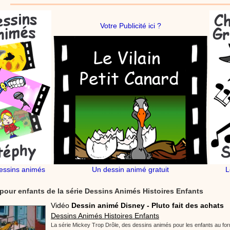
Votre Publicité ici ?
essins animés
Un dessin animé gratuit
L
pour enfants de la série Dessins Animés Histoires Enfants
Vidéo
Dessin animé Disney - Pluto fait des achats
Dessins Animés Histoires Enfants
La série Mickey Trop Drôle, des dessins animés pour les enfants au for