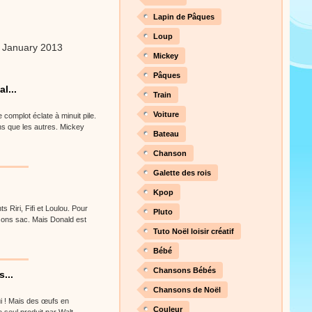
Lapin de Pâques
Loup
 January 2013
Mickey
Pâques
l...
Train
Voiture
complot éclate à minuit pile.
s que les autres. Mickey
Bateau
Chanson
Galette des rois
Kpop
s Riri, Fifi et Loulou. Pour
Pluto
 sons sac. Mais Donald est
Tuto Noël loisir créatif
Bébé
Chansons Bébés
...
Chansons de Noël
ui ! Mais des œufs en
Couleur