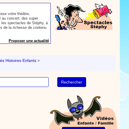
our votre théâtre,
 au concert, des super
 les spectacles de Stéphy, à
es de la richesse de contenu
Proposer une actualité
aconter les plus belles
toute autre animation.
és Histoires Enfants
>
ns et des mots pour un
Proposer une actualité
rès le repas, voici une
sse à dents.
On y
nts. Tchique tchique, tchique
nson. Une animation de la
Proposer une vidéo