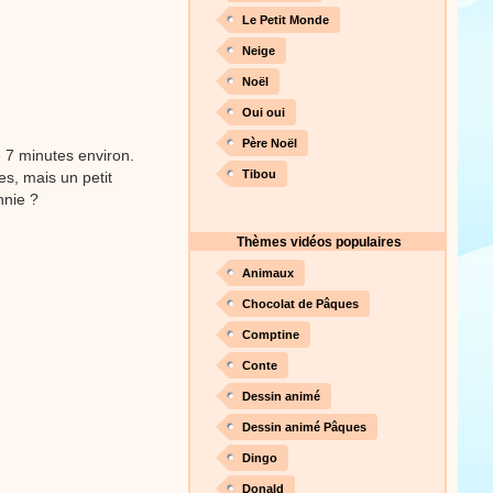
Le Petit Monde
Neige
Proposer une vidéo
Noël
Oui oui
Père Noël
 7 minutes environ.
Tibou
es, mais un petit
nnie ?
Thèmes vidéos populaires
Animaux
Chocolat de Pâques
Comptine
Conte
Dessin animé
Dessin animé Pâques
Dingo
Donald