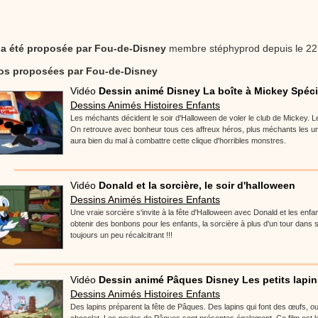
 a été proposée par
Fou-de-Disney
membre stéphyprod depuis le 22
éos proposées par Fou-de-Disney
Vidéo
Dessin animé Disney La boîte à Mickey Spécia
Dessins Animés Histoires Enfants
Les méchants décident le soir d'Halloween de voler le club de Mickey. Le 
On retrouve avec bonheur tous ces affreux héros, plus méchants les un
aura bien du mal à combattre cette clique d'horribles monstres.
Vidéo
Donald et la sorcière, le soir d'halloween
Dessins Animés Histoires Enfants
Une vraie sorcière s'invite à la fête d'Halloween avec Donald et les enfant
obtenir des bonbons pour les enfants, la sorcière à plus d'un tour dans
toujours un peu récalcitrant !!!
Vidéo
Dessin animé Pâques Disney Les petits lapins
Dessins Animés Histoires Enfants
Des lapins préparent la fête de Pâques. Des lapins qui font des œufs, o