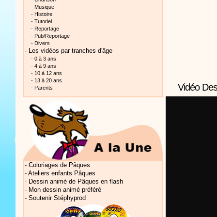
-
Musique
-
Histoire
-
Tutoriel
-
Reportage
-
Pub/Reportage
-
Divers
-
Les vidéos par tranches d'âge
-
0 à 3 ans
Vidéos Sté
-
4 à 9 ans
-
10 à 12 ans
-
13 à 20 ans
Vidéo Dess
-
Parents
Vidéos Sté
-
Coloriages de Pâques
-
Ateliers enfants Pâques
-
Dessin animé de Pâques en flash
-
Mon dessin animé préféré
-
Soutenir Stéphyprod
Vidéos Sté