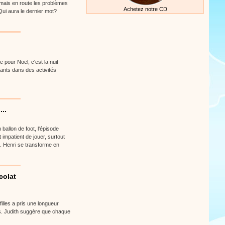
, mais en route les problèmes
Achetez notre CD
ui aura le dernier mot?
 pour Noël, c'est la nuit
ants dans des activités
..
ballon de foot, l'épisode
t impatient de jouer, surtout
.. Henri se transforme en
colat
illes a pris une longueur
fs. Judith suggère que chaque