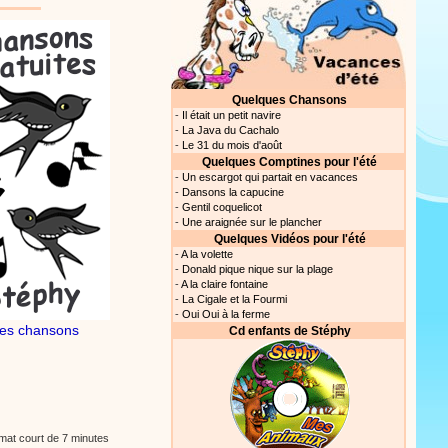
Quelques Chansons
-
Il était un petit navire
-
La Java du Cachalo
-
Le 31 du mois d'août
Quelques Comptines pour l'été
-
Un escargot qui partait en vacances
-
Dansons la capucine
-
Gentil coquelicot
-
Une araignée sur le plancher
Quelques Vidéos pour l'été
-
A la volette
-
Donald pique nique sur la plage
-
A la claire fontaine
-
La Cigale et la Fourmi
-
Oui Oui à la ferme
es chansons
Cd enfants de Stéphy
mat court de 7 minutes