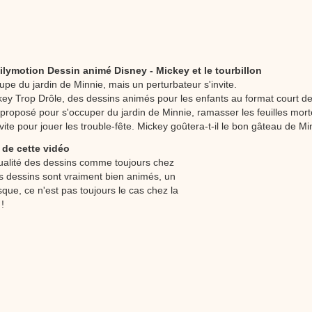
stéphyprod.
ilymotion Dessin animé Disney - Mickey et le tourbillon
upe du jardin de Minnie, mais un perturbateur s'invite.
key Trop Drôle, des dessins animés pour les enfants au format court de
 proposé pour s'occuper du jardin de Minnie, ramasser les feuilles mort
nvite pour jouer les trouble-fête. Mickey goûtera-t-il le bon gâteau de Mi
 de cette vidéo
ualité des dessins comme toujours chez
es dessins sont vraiment bien animés, un
esque, ce n'est pas toujours le cas chez la
!