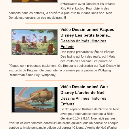
d'Halloween avec Donald et les enfants
Riri, Fifi et Loulou. Pour obtenir des
bonbons pour les enfants, la sorcière à plus d'un tour dans sons sac. Mais
Donald est toujours un peu récalcitrant !!!
Vidéo
Dessin animé Pâques
Disney Les petits lapins...
Dessins Animés Histoires
Enfants
Des lapins préparent la fête de Pâques.
Des lapins qui font des œufs, oui ! Mais
des œufs en chocolat. Les poules de
Pâques sont présentes également. Ce film est le seul produit par Walt Disney lié
aux œufs de Pâques. On peut noter la première participation de Wolfgang
Reitherman à une Silly Symphony,...
Vidéo
Dessin animé Walt
Disney L'arche de Noé
Dessins Animés Histoires
Enfants
Le film reprend l'histoire de l'Arche de Noé
avec pour scénario le texte de la Bible,
Genèse 6:13- à 8:14. Noé, aidé par ses
trois fils et leurs femmes construit une arche qui accueille un couple de chaque
espèce animale pendant le déluge qui durera 40 jours. L'Arche de Noé (Father