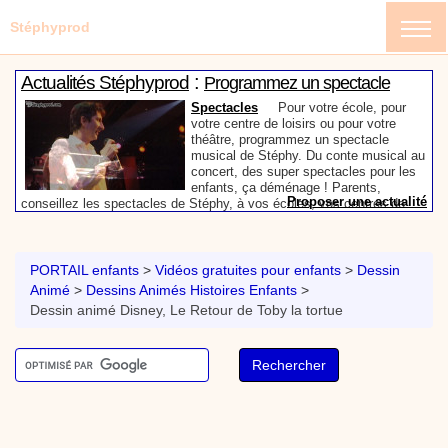
Stéphyprod
:
Actualités Stéphyprod
Programmez un spectacle
enfant de Stéphy
Spectacles
Pour votre école, pour
votre centre de loisirs ou pour votre
théâtre, programmez un spectacle
musical de Stéphy. Du conte musical au
concert, des super spectacles pour les
enfants, ça déménage ! Parents,
Proposer une actualité
conseillez les spectacles de Stéphy, à vos écoles, vos centres de
:
loisirs ou à votre mairie. Informez-les de la richesse de contenu du
Actualités Stéphyprod
Un conteur pour l’anniversaire
site www.stephyprod.com.
de votre enfant
Anniversaire pour enfants
Un
conteur vient chez vous pour raconter
PORTAIL enfants
>
Vidéos gratuites pour enfants
>
Dessin
les plus belles histoires à vos enfants,
Animé
>
Dessins Animés Histoires Enfants
>
pour les fêtes d’anniversaires, ou pour
Dessin animé Disney, Le Retour de Toby la tortue
toute autre animation. Laissez-vous
emporter par la magie des contes, des
Proposer une actualité
expressions et des mots pour un voyage dans l’imaginaire en
:
compagnie de Stéphy.
Vidéos Stéphyprod
Chanson La brosse à dents,
dessin animé musical
Dessins animés créations
Pour ne pas oublier de
se brosser les dents après le repas, voici une
animation pour les jeunes enfants de la célèbre
chanson de Stéphy, La Brosse à dents.
On y