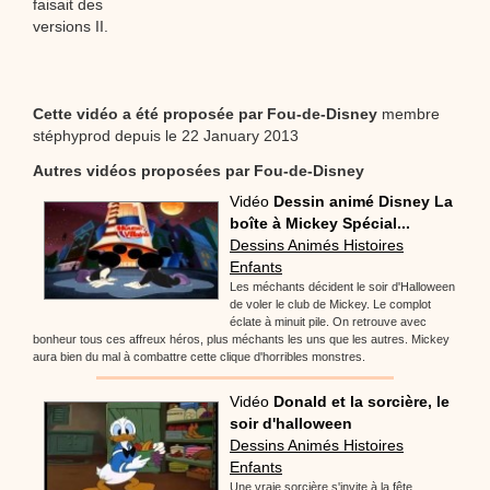
faisait des
versions II.
Cette vidéo a été proposée par
Fou-de-Disney
membre
stéphyprod depuis le 22 January 2013
Autres vidéos proposées par Fou-de-Disney
Vidéo
Dessin animé Disney La
boîte à Mickey Spécial...
Dessins Animés Histoires
Enfants
Les méchants décident le soir d'Halloween
de voler le club de Mickey. Le complot
éclate à minuit pile. On retrouve avec
bonheur tous ces affreux héros, plus méchants les uns que les autres. Mickey
aura bien du mal à combattre cette clique d'horribles monstres.
Vidéo
Donald et la sorcière, le
soir d'halloween
Dessins Animés Histoires
Enfants
Une vraie sorcière s'invite à la fête