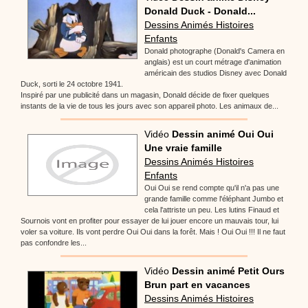
Donald Duck - Donald...
Dessins Animés Histoires
Enfants
Donald photographe (Donald's Camera en
anglais) est un court métrage d'animation
américain des studios Disney avec Donald
Duck, sorti le 24 octobre 1941.
Inspiré par une publicité dans un magasin, Donald décide de fixer quelques
instants de la vie de tous les jours avec son appareil photo. Les animaux de...
Vidéo
Dessin animé Oui Oui
Une vraie famille
Dessins Animés Histoires
Enfants
Oui Oui se rend compte qu'il n'a pas une
grande famille comme l'éléphant Jumbo et
cela l'attriste un peu. Les lutins Finaud et
Sournois vont en profiter pour essayer de lui jouer encore un mauvais tour, lui
voler sa voiture. Ils vont perdre Oui Oui dans la forêt. Mais ! Oui Oui !!! Il ne faut
pas confondre les...
Vidéo
Dessin animé Petit Ours
Brun part en vacances
Dessins Animés Histoires