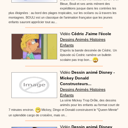
Bleue, Bouli et ses amis mènent des
expéditions jusque dans les contrées les
plus éloignées : au bord des plages tropicales, sur les océans ou à travers les
montagnes. BOULI est un classique de l'animation française que les jeunes
enfants sauront apprécier tout au...
Vidéo
Cédric J'aime l'école
Dessins Animés Histoires
Enfants
D'après la bande dessinée de Cédric. Un
épisode où Cedric ramène un bulletin
scolaire pas trop bon...
Vidéo
Dessin animé Disney -
Mickey Donald
Constructeurs...
Dessins Animés Histoires
Enfants
La série Mickey Trop Drôle, des dessins
animés pour les enfants au format court de
7 minutes environ.
Mickey, Dingo et Donald construisent le "Queen Minnie"
un splendide cargo de croisière, mais on...
Vidéo
Dessin animé Disney