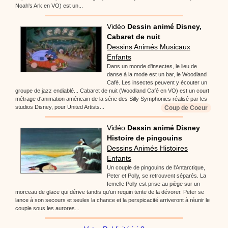
Noah's Ark en VO) est un...
Vidéo
Dessin animé Disney,
Cabaret de nuit
Dessins Animés Musicaux
Enfants
Dans un monde d'insectes, le lieu de
danse à la mode est un bar, le Woodland
Café. Les insectes peuvent y écouter un
groupe de jazz endiablé... Cabaret de nuit (Woodland Café en VO) est un court
métrage d'animation américain de la série des Silly Symphonies réalisé par les
studios Disney, pour United Artists...
Coup de Coeur
Vidéo
Dessin animé Disney
Histoire de pingouins
Dessins Animés Histoires
Enfants
Un couple de pingouins de l'Antarctique,
Peter et Polly, se retrouvent séparés. La
femelle Polly est prise au piège sur un
morceau de glace qui dérive tandis qu'un requin tente de la dévorer. Peter se
lance à son secours et seules la chance et la perspicacité arriveront à réunir le
couple sous les aurores...