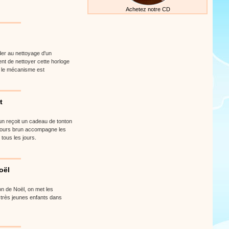
Achetez notre CD
der au nettoyage d'un
nt de nettoyer cette horloge
t le mécanisme est
t
run reçoit un cadeau de tonton
t ours brun accompagne les
 tous les jours.
oël
on de Noël, on met les
 très jeunes enfants dans