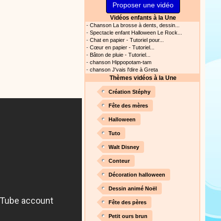
Proposer une vidéo
ation vidéo, un tutoriel
nt cet objet qui amusera les
Vidéos enfants à la Une
-
Chanson La brosse à dents, dessin...
-
Spectacle enfant Halloween Le Rock...
-
Chat en papier - Tutoriel pour...
-
Cœur en papier - Tutoriel...
-
Bâton de pluie - Tutoriel...
Proposer une vidéo
-
chanson Hippopotam-tam
-
chanson J'vais l'dire à Greta
Thèmes vidéos à la Une
 raconte en chanson les
Création Stéphy
Fête des mères
Halloween
Proposer une vidéo
Tuto
Walt Disney
Conteur
Décoration halloween
Dessin animé Noël
Proposer une vidéo
Fête des pères
 profitez de 21 minutes de
Petit ours brun