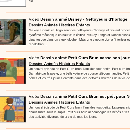
ski.
Vidéo
Dessin animé Disney - Nettoyeurs d'horloge
Dessins Animés Histoires Enfants
Mickey, Donald et Dingo sont des nettoyeurs d'horloge et doivent procé
système mécanique en haut d'un édifice. Mickey, Dingo et Donald essaie
gigantesque dans un vieux clocher. Mais une cigogne dort à l'intérieur e
récalcitrant...
Vidéo
Dessin animé Petit Ours Brun casse son joue
Dessins Animés Histoires Enfants
Un nouvel épisode de Petit Ours brun, l'ami des tout-petits. Petit ours b
Barnabé par la poste, une belle voiture de course télécommandée. Peti
bébés et les très jeunes enfants dans des activités diverses de la vie de
Vidéo
Dessin animé Petit Ours Brun est prêt pour N
Dessins Animés Histoires Enfants
Un nouvel épisode de Petit Ours brun, l'ami des tout-petits. La préparati
chaussures sous le sapin. Petit ours brun accompagne les bébés et les
des activités diverses de la vie de tous les jours.