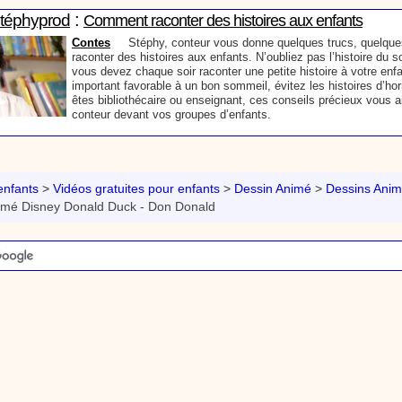
:
Stéphyprod
Comment raconter des histoires aux enfants
Contes
Stéphy, conteur vous donne quelques trucs, quelque
raconter des histoires aux enfants. N’oubliez pas l’histoire du s
vous devez chaque soir raconter une petite histoire à votre enfan
important favorable à un bon sommeil, évitez les histoires d’ho
êtes bibliothécaire ou enseignant, ces conseils précieux vous a
conteur devant vos groupes d’enfants.
:
phyprod
Mon prénom en graffiti - Tutoriel destiné aux enfants
Loisirs créatifs
Comment écrire mon prénom en graffiti. Un tutoriel vidéo p
enseignants et les enfants. Animation d'une activité manuelle pour les enfant
nfants
>
Vidéos gratuites pour enfants
>
Dessin Animé
>
Dessins Anim
graphisme.
imé Disney Donald Duck - Don Donald
:
phyprod
Cœur en papier - Tutoriel destiné aux enfants
Loisirs créatifs
Comment faire une carte pop-up pour la fête des mères t
outils de ta trousse. Animation vidéo d'une activité manuelle pour les enfant
découpage et collage.
:
phyprod
Bâton de pluie - Tutoriel destiné aux enfants