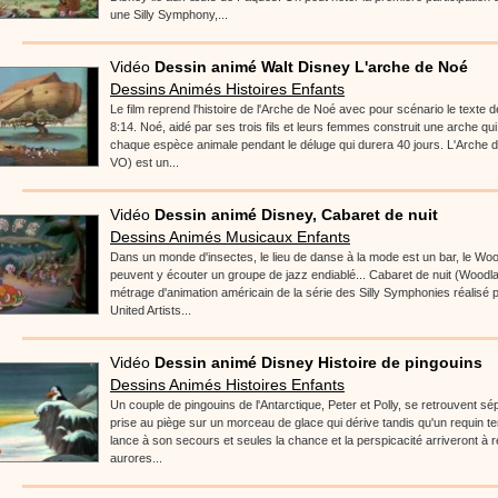
une Silly Symphony,...
Vidéo
Dessin animé Walt Disney L'arche de Noé
Dessins Animés Histoires Enfants
Le film reprend l'histoire de l'Arche de Noé avec pour scénario le texte 
8:14. Noé, aidé par ses trois fils et leurs femmes construit une arche qu
chaque espèce animale pendant le déluge qui durera 40 jours. L'Arche 
VO) est un...
Vidéo
Dessin animé Disney, Cabaret de nuit
Dessins Animés Musicaux Enfants
Dans un monde d'insectes, le lieu de danse à la mode est un bar, le Wo
peuvent y écouter un groupe de jazz endiablé... Cabaret de nuit (Woodl
métrage d'animation américain de la série des Silly Symphonies réalisé p
United Artists...
Vidéo
Dessin animé Disney Histoire de pingouins
Dessins Animés Histoires Enfants
Un couple de pingouins de l'Antarctique, Peter et Polly, se retrouvent sé
prise au piège sur un morceau de glace qui dérive tandis qu'un requin te
lance à son secours et seules la chance et la perspicacité arriveront à r
aurores...