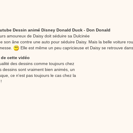
chante la brosse. De la musique en image pour apprendre facilement la cha
chanson pour enfants La Brosse à dents
outube Dessin animé Disney Donald Duck - Don Donald
urs amoureux de Daisy doit séduire sa Dulcinée
e son âne contre une auto pour séduire Daisy. Mais la belle voiture ro
unesse.
Elle est même un peu capricieuse et Daisy se retrouve dan
 de cette vidéo
ualité des dessins comme toujours chez
es dessins sont vraiment bien animés, un
esque, ce n'est pas toujours le cas chez la
!