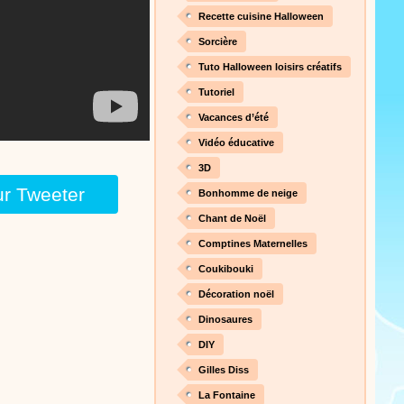
 pour votre enfant ou pour les
Recette cuisine Halloween
production 100/100
Sorcière
Tuto Halloween loisirs créatifs
Proposer une vidéo
Tutoriel
our votre théâtre,
Vacances d’été
 au concert, des super
Vidéo éducative
 les spectacles de Stéphy, à
es de la richesse de contenu
3D
ur Tweeter
Bonhomme de neige
Proposer une actualité
Chant de Noël
aconter les plus belles
Comptines Maternelles
toute autre animation.
Coukibouki
ns et des mots pour un
Décoration noël
Dinosaures
Proposer une actualité
DIY
rès le repas, voici une
Gilles Diss
sse à dents.
On y
La Fontaine
nts. Tchique tchique, tchique