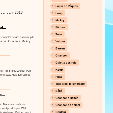
Lapin de Pâques
 January 2013
Loup
Mickey
l...
Pâques
Train
complot éclate à minuit pile.
s que les autres. Mickey
Voiture
Bateau
Chanson
Galette des rois
Kpop
s Riri, Fifi et Loulou. Pour
 sons sac. Mais Donald est
Pluto
Tuto Noël loisir créatif
Bébé
...
Chansons Bébés
ui ! Mais des œufs en
Chansons de Noël
 seul produit par Walt
Couleur
 de Wolfgang Reitherman à