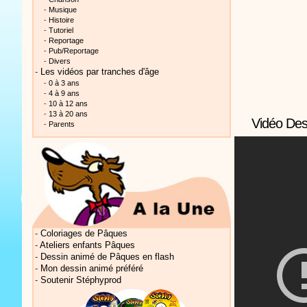
-
Musique
-
Histoire
-
Tutoriel
-
Reportage
-
Pub/Reportage
-
Divers
-
Les vidéos par tranches d'âge
-
0 à 3 ans
Vidéos Sté
-
4 à 9 ans
-
10 à 12 ans
-
13 à 20 ans
Vidéo Des
-
Parents
Vidéos Sté
-
Coloriages de Pâques
-
Ateliers enfants Pâques
-
Dessin animé de Pâques en flash
-
Mon dessin animé préféré
-
Soutenir Stéphyprod
Vidéos Sté