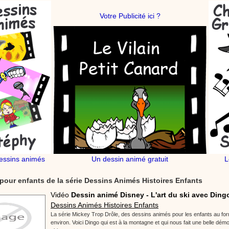
Votre Publicité ici ?
essins animés
Un dessin animé gratuit
L
pour enfants de la série Dessins Animés Histoires Enfants
Vidéo
Dessin animé Disney - L'art du ski avec Ding
Dessins Animés Histoires Enfants
La série Mickey Trop Drôle, des dessins animés pour les enfants au for
environ. Voici Dingo qui est à la montagne et qui nous fait une belle démo