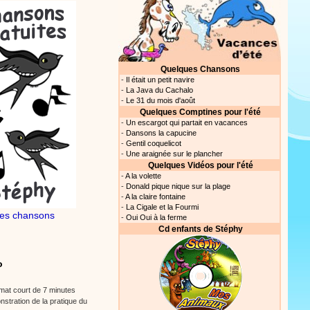
Quelques Chansons
-
Il était un petit navire
-
La Java du Cachalo
-
Le 31 du mois d'août
Quelques Comptines pour l'été
-
Un escargot qui partait en vacances
-
Dansons la capucine
-
Gentil coquelicot
-
Une araignée sur le plancher
Quelques Vidéos pour l'été
-
A la volette
-
Donald pique nique sur la plage
-
A la claire fontaine
-
La Cigale et la Fourmi
es chansons
-
Oui Oui à la ferme
Cd enfants de Stéphy
o
mat court de 7 minutes
nstration de la pratique du