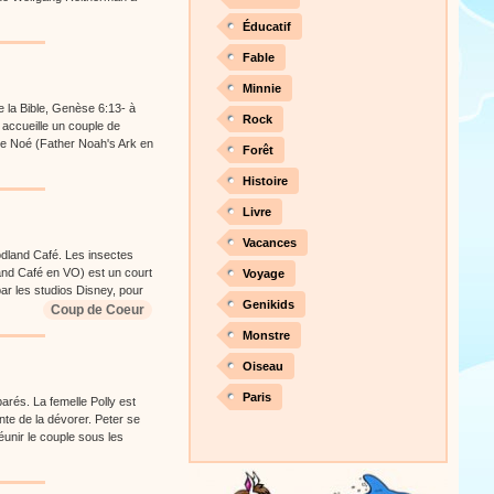
Éducatif
Fable
Minnie
de la Bible, Genèse 6:13- à
Rock
i accueille un couple de
de Noé (Father Noah's Ark en
Forêt
Histoire
Livre
Vacances
odland Café. Les insectes
and Café en VO) est un court
Voyage
ar les studios Disney, pour
Genikids
Coup de Coeur
Monstre
Oiseau
Paris
parés. La femelle Polly est
nte de la dévorer. Peter se
éunir le couple sous les