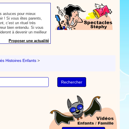
s astuces pour mieux
oir ! Si vous êtes parents,
t, c’est un rituel très
rreur bien entendu. Si vous
ideront à devenir un meilleur
Proposer une actualité
our les parents, les
s. Atelier de peinture et de
és Histoires Enfants
>
Proposer une vidéo
rès simplement avec les
s. Activité manuelle, dessins,
Proposer une vidéo