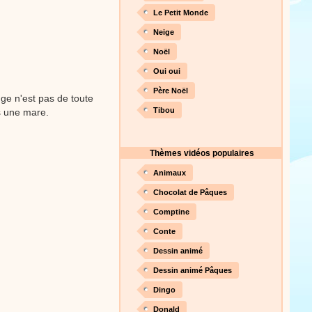
nson. Une animation de la
Le Petit Monde
Neige
Proposer une vidéo
Noël
Oui oui
Père Noël
uge n'est pas de toute
Tibou
s une mare.
Thèmes vidéos populaires
Animaux
Chocolat de Pâques
Comptine
Conte
Dessin animé
Dessin animé Pâques
Dingo
Donald