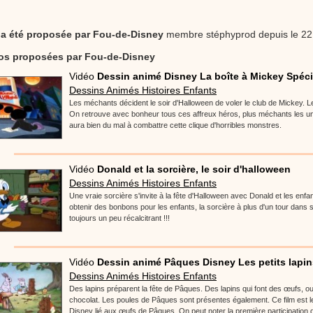
 a été proposée par
Fou-de-Disney
membre stéphyprod depuis le 22
éos proposées par Fou-de-Disney
Vidéo
Dessin animé Disney La boîte à Mickey Spécia
Dessins Animés Histoires Enfants
Les méchants décident le soir d'Halloween de voler le club de Mickey. Le 
On retrouve avec bonheur tous ces affreux héros, plus méchants les un
aura bien du mal à combattre cette clique d'horribles monstres.
Vidéo
Donald et la sorcière, le soir d'halloween
Dessins Animés Histoires Enfants
Une vraie sorcière s'invite à la fête d'Halloween avec Donald et les enfant
obtenir des bonbons pour les enfants, la sorcière à plus d'un tour dans
toujours un peu récalcitrant !!!
Vidéo
Dessin animé Pâques Disney Les petits lapins
Dessins Animés Histoires Enfants
Des lapins préparent la fête de Pâques. Des lapins qui font des œufs, o
chocolat. Les poules de Pâques sont présentes également. Ce film est le
Disney lié aux œufs de Pâques. On peut noter la première participation