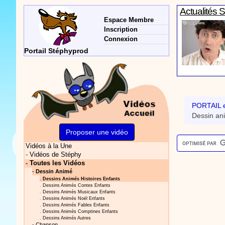
Actualités 
Espace Membre
Inscription
Connexion
Portail Stéphyprod
Vidéos Sté
PORTAIL e
Dessin an
Proposer une vidéo
Vidéos à la Une
Vidéos Sté
-
Vidéos de Stéphy
-
Toutes les Vidéos
-
Dessin Animé
.
Dessins Animés Histoires Enfants
.
Dessins Animés Contes Enfants
.
Dessins Animés Musicaux Enfants
.
Dessins Animés Noël Enfants
.
Dessins Animés Fables Enfants
.
Dessins Animés Comptines Enfants
.
Dessins Animés Autres
Vidéos Sté
-
Chanson