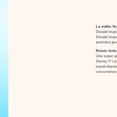
La vidéo Y
Donald toujo
Donald troqu
première je
Points forts
Une super q
Disney !!! L
travail titan
concurrence 