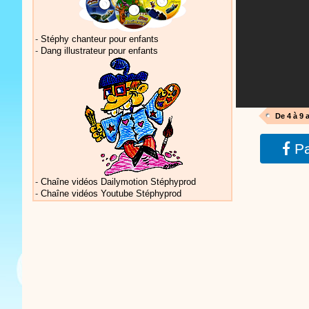
-
Stéphy chanteur pour enfants
-
Dang illustrateur pour enfants
Actualités 
De 4 à 9 
Pa
Actualités 
-
Chaîne vidéos Dailymotion Stéphyprod
-
Chaîne vidéos Youtube Stéphyprod
Vidéos Sté