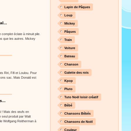
Lapin de Pâques
Loup
l...
Mickey
Pâques
complot éclate à minuit pile.
s que les autres. Mickey
Train
Voiture
Bateau
Chanson
Galette des rois
s Riri, Fifi et Loulou. Pour
 sons sac. Mais Donald est
Kpop
Pluto
Tuto Noël loisir créatif
...
Bébé
ui ! Mais des œufs en
Chansons Bébés
 seul produit par Walt
 de Wolfgang Reitherman à
Chansons de Noël
Couleur