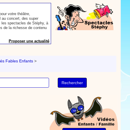
our votre théâtre,
 au concert, des super
 les spectacles de Stéphy, à
es de la richesse de contenu
Proposer une actualité
aconter les plus belles
toute autre animation.
és Fables Enfants
>
ns et des mots pour un
Proposer une actualité
rès le repas, voici une
sse à dents.
On y
nts. Tchique tchique, tchique
nson. Une animation de la
Proposer une vidéo