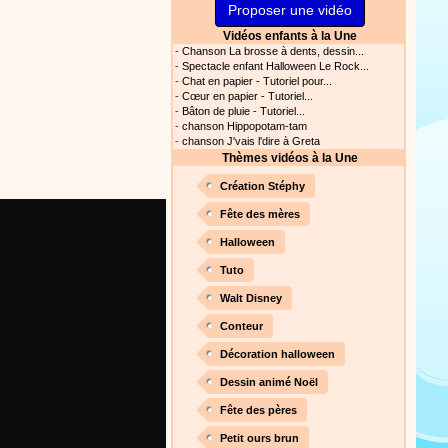
Proposer une vidéo
s astuces pour mieux
oir ! Si vous êtes parents,
Vidéos enfants à la Une
t, c’est un rituel très
-
Chanson La brosse à dents, dessin...
rreur bien entendu. Si vous
-
Spectacle enfant Halloween Le Rock...
-
Chat en papier - Tutoriel pour...
ideront à devenir un meilleur
-
Cœur en papier - Tutoriel...
-
Bâton de pluie - Tutoriel...
Proposer une actualité
-
chanson Hippopotam-tam
-
chanson J'vais l'dire à Greta
Thèmes vidéos à la Une
our les parents, les
s. Atelier de peinture et de
Création Stéphy
Fête des mères
Halloween
Proposer une vidéo
Tuto
rès simplement avec les
Walt Disney
s. Activité manuelle, dessins,
Conteur
Décoration halloween
Dessin animé Noël
Proposer une vidéo
Fête des pères
ation vidéo, un tutoriel
Petit ours brun