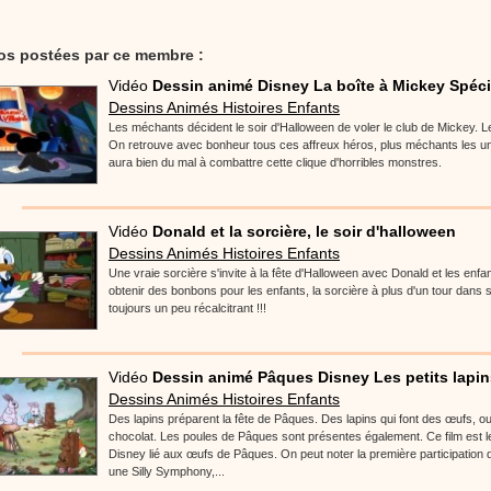
os postées par ce membre :
Vidéo
Dessin animé Disney La boîte à Mickey Spécia
Dessins Animés Histoires Enfants
Les méchants décident le soir d'Halloween de voler le club de Mickey. Le 
On retrouve avec bonheur tous ces affreux héros, plus méchants les un
aura bien du mal à combattre cette clique d'horribles monstres.
Vidéo
Donald et la sorcière, le soir d'halloween
Dessins Animés Histoires Enfants
Une vraie sorcière s'invite à la fête d'Halloween avec Donald et les enfant
obtenir des bonbons pour les enfants, la sorcière à plus d'un tour dans
toujours un peu récalcitrant !!!
Vidéo
Dessin animé Pâques Disney Les petits lapins
Dessins Animés Histoires Enfants
Des lapins préparent la fête de Pâques. Des lapins qui font des œufs, o
chocolat. Les poules de Pâques sont présentes également. Ce film est le
Disney lié aux œufs de Pâques. On peut noter la première participation
une Silly Symphony,...