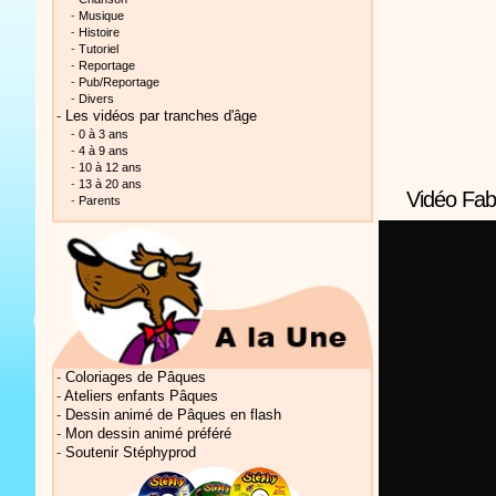
-
Musique
-
Histoire
-
Tutoriel
-
Reportage
-
Pub/Reportage
-
Divers
-
Les vidéos par tranches d'âge
-
0 à 3 ans
Vidéos Sté
-
4 à 9 ans
-
10 à 12 ans
-
13 à 20 ans
Vidéo Fabl
-
Parents
Vidéos Sté
-
Coloriages de Pâques
-
Ateliers enfants Pâques
-
Dessin animé de Pâques en flash
-
Mon dessin animé préféré
-
Soutenir Stéphyprod
Vidéos Sté