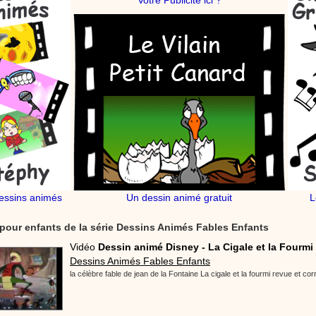
Votre Publicité ici ?
essins animés
Un dessin animé gratuit
L
pour enfants de la série Dessins Animés Fables Enfants
Vidéo
Dessin animé Disney - La Cigale et la Fourmi
Dessins Animés Fables Enfants
la célèbre fable de jean de la Fontaine La cigale et la fourmi revue et co