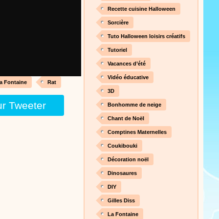
nt cet objet qui amusera les
Recette cuisine Halloween
Sorcière
Tuto Halloween loisirs créatifs
Proposer une vidéo
Tutoriel
 raconte en chanson les
Vacances d’été
Vidéo éducative
a Fontaine
Rat
3D
ur Tweeter
Bonhomme de neige
Proposer une vidéo
Chant de Noël
Comptines Maternelles
Coukibouki
Décoration noël
Dinosaures
Proposer une vidéo
DIY
 profitez de 21 minutes de
Gilles Diss
 pour votre enfant ou pour les
La Fontaine
production 100/100