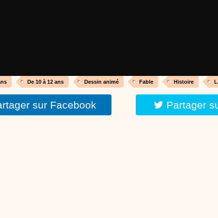
réalisé par un animateur périscolaire et extrascolaire pour fabriquer facileme
enfants.
:
phyprod
chanson Hippopotam-tam
Chansons enfants
Clip d'animation en Stop Motion (image par image) qui
aventures d'un p'tit Hippopotame !
ans
De 10 à 12 ans
Dessin animé
Fable
Histoire
L
rtager sur Facebook
Partager s
:
phyprod
chanson J'vais l'dire à Greta
Chansons
Chanson pour la planète
:
phyprod
Chansons de Noël, 21 minutes de dessins animés
Dessins animés traditionnels
Des chansons de Noël, des contes de Noël,
productions de Noël sans interruption de pub. un petit moment de tranquillité
parents !!! De la première note de musique au dernier coup de crayon, une 