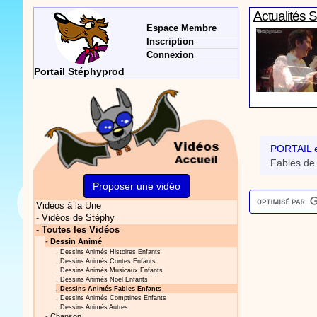
Actualités 
Espace Membre
Inscription
Connexion
Portail Stéphyprod
Actualités 
PORTAIL e
Fables de 
Proposer une vidéo
Vidéos à la Une
Vidéos Sté
-
Vidéos de Stéphy
-
Toutes les Vidéos
-
Dessin Animé
.
Dessins Animés Histoires Enfants
.
Dessins Animés Contes Enfants
.
Dessins Animés Musicaux Enfants
.
Dessins Animés Noël Enfants
.
Dessins Animés Fables Enfants
.
Dessins Animés Comptines Enfants
.
Dessins Animés Autres
Actualités 
-
Chanson