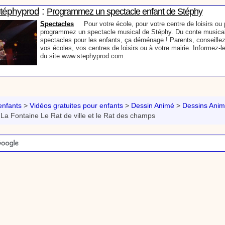
:
Stéphyprod
Programmez un spectacle enfant de Stéphy
Spectacles
Pour votre école, pour votre centre de loisirs ou p
programmez un spectacle musical de Stéphy. Du conte musical
spectacles pour les enfants, ça déménage ! Parents, conseillez
vos écoles, vos centres de loisirs ou à votre mairie. Informez-l
du site www.stephyprod.com.
:
Stéphyprod
Un conteur pour l’anniversaire de votre enfant
Anniversaire pour enfants
Un conteur vient chez vous pour r
histoires à vos enfants, pour les fêtes d’anniversaires, ou pour 
nfants
>
Vidéos gratuites pour enfants
>
Dessin Animé
>
Dessins Anim
Laissez-vous emporter par la magie des contes, des expressio
La Fontaine Le Rat de ville et le Rat des champs
voyage dans l’imaginaire en compagnie de Stéphy.
:
phyprod
Chanson La brosse à dents, dessin animé musical
Dessins animés créations
Pour ne pas oublier de se brosser les dents ap
animation pour les jeunes enfants de la célèbre chanson de Stéphy, La Bro
retrouve, l'eau, le robinet, le lavabo, le dentifrice et bien sûr, la brosse à de
chante la brosse. De la musique en image pour apprendre facilement la cha
chanson pour enfants La Brosse à dents
:
Stéphyprod
Comment raconter des histoires aux enfants