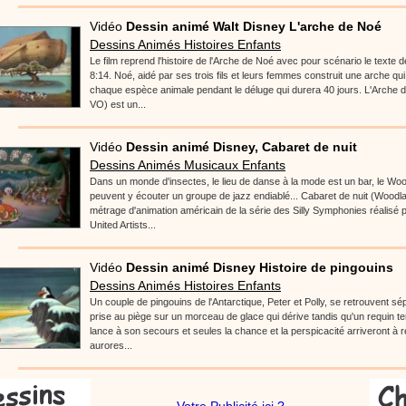
Vidéo
Dessin animé Walt Disney L'arche de Noé
Dessins Animés Histoires Enfants
Le film reprend l'histoire de l'Arche de Noé avec pour scénario le texte 
8:14. Noé, aidé par ses trois fils et leurs femmes construit une arche qu
chaque espèce animale pendant le déluge qui durera 40 jours. L'Arche 
VO) est un...
Vidéo
Dessin animé Disney, Cabaret de nuit
Dessins Animés Musicaux Enfants
Dans un monde d'insectes, le lieu de danse à la mode est un bar, le Wo
peuvent y écouter un groupe de jazz endiablé... Cabaret de nuit (Woodl
métrage d'animation américain de la série des Silly Symphonies réalisé p
United Artists...
Vidéo
Dessin animé Disney Histoire de pingouins
Dessins Animés Histoires Enfants
Un couple de pingouins de l'Antarctique, Peter et Polly, se retrouvent sé
prise au piège sur un morceau de glace qui dérive tandis qu'un requin te
lance à son secours et seules la chance et la perspicacité arriveront à r
aurores...