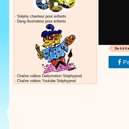
-
Stéphy chanteur pour enfants
-
Dang illustrateur pour enfants
Vidéos Sté
De 4 à 9 
Pa
Vidéos Sté
-
Chaîne vidéos Dailymotion Stéphyprod
-
Chaîne vidéos Youtube Stéphyprod
Vidéos Sté