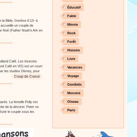
Éducatif
Fable
de la Bible, Genèse 6:13- à
Minnie
i accueille un couple de
de Noé (Father Noah's Ark en
Rock
Forêt
Histoire
Livre
odland Café. Les insectes
and Café en VO) est un court
Vacances
ar les studios Disney, pour
Voyage
Coup de Coeur
Genikids
Monstre
Oiseau
parés. La femelle Polly est
nte de la dévorer. Peter se
Paris
éunir le couple sous les