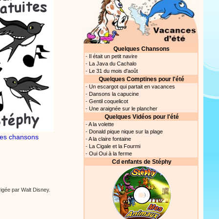
Quelques Chansons
-
Il était un petit navire
-
La Java du Cachalo
-
Le 31 du mois d'août
Quelques Comptines pour l'été
-
Un escargot qui partait en vacances
-
Dansons la capucine
-
Gentil coquelicot
-
Une araignée sur le plancher
Quelques Vidéos pour l'été
-
A la volette
-
Donald pique nique sur la plage
es chansons
-
A la claire fontaine
-
La Cigale et la Fourmi
-
Oui Oui à la ferme
Cd enfants de Stéphy
rrigée par Walt Disney.