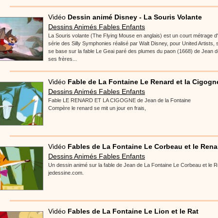
Vidéo
Dessin animé Disney - La Souris Volante
Dessins Animés Fables Enfants
La Souris volante (The Flying Mouse en anglais) est un court métrage d'
série des Silly Symphonies réalisé par Walt Disney, pour United Artists, sor
se base sur la fable Le Geai paré des plumes du paon (1668) de Jean 
ses frères...
Vidéo
Fable de La Fontaine Le Renard et la Cigogn
Dessins Animés Fables Enfants
Fable LE RENARD ET LA CIGOGNE de Jean de la Fontaine
Compère le renard se mit un jour en frais,
Vidéo
Fables de La Fontaine Le Corbeau et le Rena
Dessins Animés Fables Enfants
Un dessin animé sur la fable de Jean de La Fontaine Le Corbeau et le R
jedessine.com.
Vidéo
Fables de La Fontaine Le Lion et le Rat