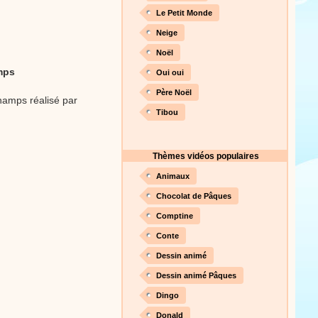
Le Petit Monde
Neige
Proposer une vidéo
Noël
amps
Oui oui
Père Noël
champs réalisé par
Tibou
Thèmes vidéos populaires
Animaux
Chocolat de Pâques
Comptine
Conte
Dessin animé
Dessin animé Pâques
Dingo
Donald