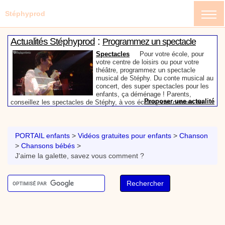
Stéphyprod
:
Actualités Stéphyprod
Programmez un spectacle
enfant de Stéphy
Spectacles
Pour votre école, pour
votre centre de loisirs ou pour votre
théâtre, programmez un spectacle
musical de Stéphy. Du conte musical au
concert, des super spectacles pour les
enfants, ça déménage ! Parents,
Proposer une actualité
conseillez les spectacles de Stéphy, à vos écoles, vos centres de
:
loisirs ou à votre mairie. Informez-les de la richesse de contenu du
Actualités Stéphyprod
Un conteur pour l’anniversaire
site www.stephyprod.com.
de votre enfant
Anniversaire pour enfants
Un
conteur vient chez vous pour raconter
PORTAIL enfants
>
Vidéos gratuites pour enfants
>
Chanson
les plus belles histoires à vos enfants,
>
Chansons bébés
>
pour les fêtes d’anniversaires, ou pour
J'aime la galette, savez vous comment ?
toute autre animation. Laissez-vous
emporter par la magie des contes, des
Proposer une actualité
expressions et des mots pour un voyage dans l’imaginaire en
:
compagnie de Stéphy.
Vidéos Stéphyprod
Chanson La brosse à dents,
dessin animé musical
Dessins animés créations
Pour ne pas oublier de
se brosser les dents après le repas, voici une
animation pour les jeunes enfants de la célèbre
chanson de Stéphy, La Brosse à dents.
On y