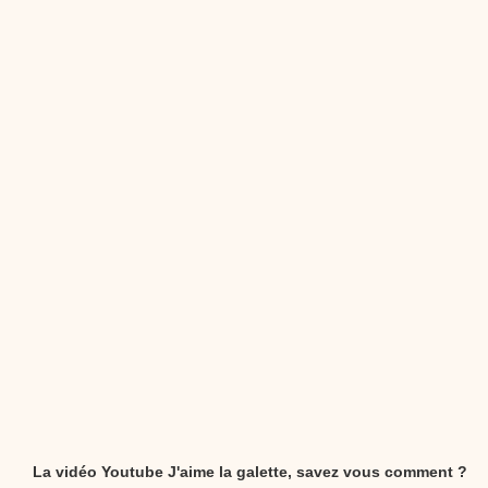
dessins animés
Dessins animés traditionnels
Des chansons de
Noël, des contes de Noël, profitez de 21 minutes de
productions de Noël sans interruption de pub. un petit
moment de tranquillité pour votre enfant ou pour les
parents !!! De la première note de musique au dernier
coup de crayon, une production 100/100 stéphyprod.
Proposer une vidéo
La vidéo Youtube J'aime la galette, savez vous comment ?