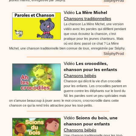
StéphyProd
Vidéo
La Mère Michel
Chansons traditionnelles
La chanson La Mère Michel, une version
vidéo avec les paroles qui défilent pendant
que vous écoutez la chanson, c'est
pratique pour les jeunes chanteurs. Mais
où est donc passé ce chat ? La Mère
Michel, une chanson traditionnelle bien connue de tous, enregistrée par Stéphy.
StéphyProd
Vidéo
Les crocodiles,
chanson pour les enfants
Chansons bébés
Chanson qui décrit la vie d'un crocodile
pour les enfants. Les crocodiles partent en
guerre contre les éléphants sur le bord du
Nil. les paroles sont un peu spéciales mais
on s'amuse beaucoup à jouer avec le mot crocro, crocrocrodile dans cette
chanson ce qui la rend très attractive pour les tout-petits.
Vidéo
Scions du bois, une
chanson pour enfants
Chansons bébés
Une chanson traditionnelle pour les tout-