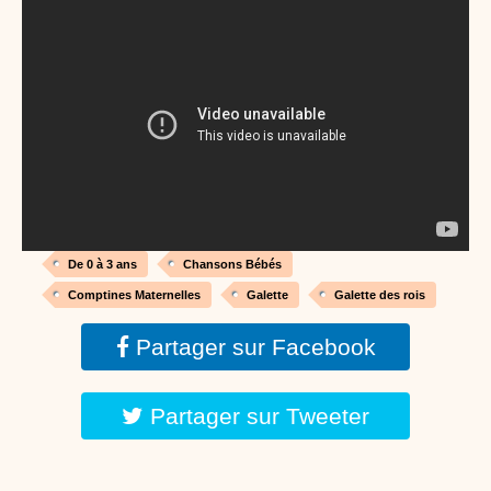
Proposer une vidéo
:
Vidéos Stéphyprod
Bâton de pluie - Tutoriel destiné
aux enfants
Loisirs créatifs
Le bâton de pluie est un
instrument de musique ! Une Animation vidéo, un
tutoriel réalisé par un animateur périscolaire et
extrascolaire pour fabriquer facilement cet objet qui
amusera les enfants.
Proposer une vidéo
:
Vidéos Stéphyprod
chanson Hippopotam-tam
Chansons enfants
Clip d'animation en Stop
Motion (image par image) qui raconte en chanson les
aventures d'un p'tit Hippopotame !
De 0 à 3 ans
Chansons Bébés
Comptines Maternelles
Galette
Galette des rois
Proposer une vidéo
:
Vidéos Stéphyprod
chanson J'vais l'dire à Greta
Partager sur Facebook
Chansons
Chanson pour la planète
Partager sur Tweeter
Proposer une vidéo
:
Vidéos Stéphyprod
Chansons de Noël, 21 minutes de