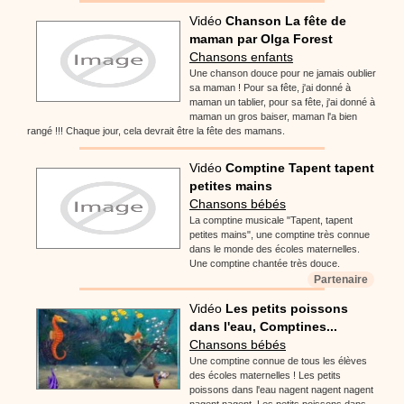
Vidéo
Chanson La fête de
maman par Olga Forest
Chansons enfants
Une chanson douce pour ne jamais oublier
sa maman ! Pour sa fête, j'ai donné à
maman un tablier, pour sa fête, j'ai donné à
maman un gros baiser, maman l'a bien
rangé !!! Chaque jour, cela devrait être la fête des mamans.
Vidéo
Comptine Tapent tapent
petites mains
Chansons bébés
La comptine musicale "Tapent, tapent
petites mains", une comptine très connue
dans le monde des écoles maternelles.
Une comptine chantée très douce.
Partenaire
Vidéo
Les petits poissons
dans l'eau, Comptines...
Chansons bébés
Une comptine connue de tous les élèves
des écoles maternelles ! Les petits
poissons dans l'eau nagent nagent nagent
nagent nagent. Les petits poissons dans