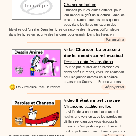
Chansons bébés
Chanson pour les jeunes enfants, pour
leur donner le goût de la lecture. Dans les
livres on raconte des histoires qui font
peur, dans les livres on raconte des
histoires qui font rire. Dans les livres on raconte des histoires où l'on pleure,
dans les livres on raconte des histoires pour grandir. Dans les livres on...
Partenaire
Vidéo
Chanson La brosse à
dents, dessin animé musical
Dessins animés créations
Pour ne pas oublier de se brosser les
dents après le repas, voici une animation
pour les jeunes enfants de la célèbre
chanson de Stéphy, La Brosse à dents.
StéphyProd
On y retrouve, l'eau, le robinet,...
Vidéo
Il était un petit navire
Chansons traditionnelles
La vidéo de la chanson Il était un petit
navire, une version avec les paroles qui
défilent pendant que vous écoutez la
chanson, c'est pratique pour chanter. Il
était un petit navire, une chanson pour les
jeunes marins, enregistrée par Stéphy.