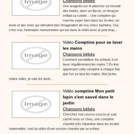
Chansons bébés
Une araignée sur le plancher se tricotait
des bottes, dans un flacon, un limaçon
enfilait sa culotte... Une comptine qui
marche super bien dans les écoles, un
texte et des mots qui stimulent bien l'imagination de nos chers bambins. Oui,
c'est vrai, l'animation marionnettes qui est dans la vidéo avec le petit loup...
Vidéo
Comptine pour se laver
les mains
Chansons bébés
Comment sensibiliser les enfants à se
laver régulièrement les mains ? En leur
apprenant cette comptine à chaque fois
que l'on se lave les mains. Moi j'ai les
mains sales, je vais les laver...
Vidéo
comptine Mon petit
lapin s'est sauvé dans le
jardin
Chansons bébés
Cherchez moi coucou coucou je suis
caché sous un chou, une comptine
chantée très répandue dans les écoles
maternelles, voici la vidéo d'une version chantée par un enfant.