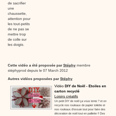
de sacrifier
une
chaussette,
attention pour
les tout-petits
de ne pas se
mettre trop
de colle sur
les doigts.
Cette vidéo a été proposée par
Stéphy
membre
stéphyprod depuis le 07 March 2012
Autres vidéos proposées par
Stéphy
Vidéo
DIY de Noël - Etoiles en
carton recyclé
Loisirs créatifs
Un petit DIY de noël ça vous tente ? et on
recycle nos rouleaux de papier toilette et
nos rouleaux d'essuie tout pour faire des
décoration de noël tout en paillette !! Des