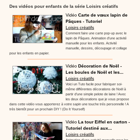
Des vidéos pour enfants de la série Loisirs créatifs
Vidéo
Carte de vœux lapin de
Pâques - Tutoriel
Loisirs créatifs
Comment faire une carte pop-up avec le
lapin de Pâques. Animation d'une activité
manuelle pour les enfants. Activité
manuelle, dessins, découpage et collage
pour les enfants en papier.
Vidéo
Décoration de Noël -
Les boules de Noël et les...
Loisirs créatifs
Voici un Tuto facile pour fabriquer soi-
même différentes décorations de Noël à
partir d'une simple pelote de laine ! Avec
les deux décorations que je vous propose
dans cette vidéo vous apporterez à votre sapin une touche trés personnelle ! A
très bientôt pour un prochain DIY ! (Do It Yourself)
Vidéo
La tour Eiffel en carton -
Tutoriel destiné aux...
Loisirs créatifs
Animation d'une activité manuelle pour les