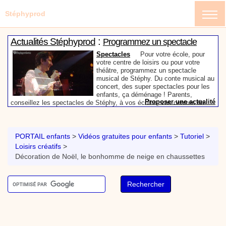
Stéphyprod
:
Actualités Stéphyprod
Programmez un spectacle
enfant de Stéphy
Spectacles
Pour votre école, pour
votre centre de loisirs ou pour votre
théâtre, programmez un spectacle
musical de Stéphy. Du conte musical au
concert, des super spectacles pour les
enfants, ça déménage ! Parents,
Proposer une actualité
conseillez les spectacles de Stéphy, à vos écoles, vos centres de
:
loisirs ou à votre mairie. Informez-les de la richesse de contenu du
Actualités Stéphyprod
Un conteur pour l’anniversaire
site www.stephyprod.com.
de votre enfant
Anniversaire pour enfants
Un
conteur vient chez vous pour raconter
PORTAIL enfants
>
Vidéos gratuites pour enfants
>
Tutoriel
>
les plus belles histoires à vos enfants,
Loisirs créatifs
>
pour les fêtes d’anniversaires, ou pour
Décoration de Noël, le bonhomme de neige en chaussettes
toute autre animation. Laissez-vous
emporter par la magie des contes, des
Proposer une actualité
expressions et des mots pour un voyage dans l’imaginaire en
:
compagnie de Stéphy.
Vidéos Stéphyprod
Chanson La brosse à dents,
dessin animé musical
Dessins animés créations
Pour ne pas oublier de
se brosser les dents après le repas, voici une
animation pour les jeunes enfants de la célèbre
chanson de Stéphy, La Brosse à dents.
On y