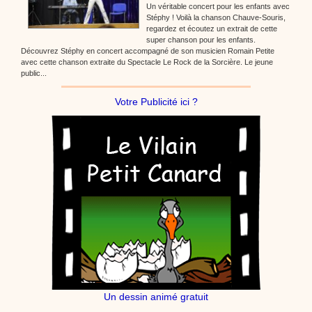
Un véritable concert pour les enfants avec
Stéphy ! Voilà la chanson Chauve-Souris,
regardez et écoutez un extrait de cette
super chanson pour les enfants.
Découvrez Stéphy en concert accompagné de son musicien Romain Petite
avec cette chanson extraite du Spectacle Le Rock de la Sorcière. Le jeune
public...
Votre Publicité ici ?
Un dessin animé gratuit