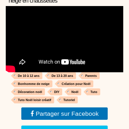
neige en chaussettes
Proposer une vidéo
:
Vidéos Stéphyprod
Bâton de pluie - Tutoriel destiné
aux enfants
Loisirs créatifs
Le bâton de pluie est un
instrument de musique ! Une Animation vidéo, un
tutoriel réalisé par un animateur périscolaire et
extrascolaire pour fabriquer facilement cet objet qui
amusera les enfants.
Proposer une vidéo
:
Vidéos Stéphyprod
chanson Hippopotam-tam
Chansons enfants
Clip d'animation en Stop
Motion (image par image) qui raconte en chanson les
aventures d'un p'tit Hippopotame !
De 10 à 12 ans
De 13 à 20 ans
Parents
Proposer une vidéo
Bonhomme de neige
Création pour Noël
:
Vidéos Stéphyprod
chanson J'vais l'dire à Greta
Décoration noël
DIY
Noël
Tuto
Chansons
Chanson pour la planète
Tuto Noël loisir créatif
Tutoriel
Partager sur Facebook
Proposer une vidéo
:
Vidéos Stéphyprod
Chansons de Noël, 21 minutes de