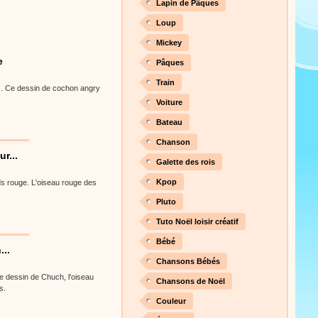
Lapin de Pâques
Loup
Mickey
e
Pâques
Train
ds. Ce dessin de cochon angry
Voiture
Bateau
Chanson
r...
Galette des rois
Kpop
rds rouge. L'oiseau rouge des
Pluto
Tuto Noël loisir créatif
Bébé
...
Chansons Bébés
Ce dessin de Chuch, l'oiseau
Chansons de Noël
s.
Couleur