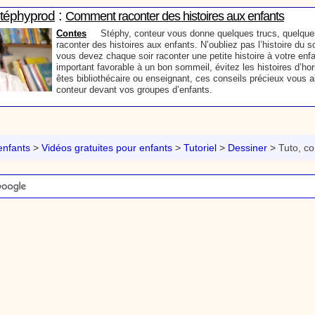
:
Stéphyprod
Comment raconter des histoires aux enfants
Contes
Stéphy, conteur vous donne quelques trucs, quelque
raconter des histoires aux enfants. N’oubliez pas l’histoire du s
vous devez chaque soir raconter une petite histoire à votre enfan
important favorable à un bon sommeil, évitez les histoires d’ho
êtes bibliothécaire ou enseignant, ces conseils précieux vous a
conteur devant vos groupes d’enfants.
:
phyprod
Mon prénom en graffiti - Tutoriel destiné aux enfants
Loisirs créatifs
Comment écrire mon prénom en graffiti. Un tutoriel vidéo p
enseignants et les enfants. Animation d'une activité manuelle pour les enfant
nfants
>
Vidéos gratuites pour enfants
>
Tutoriel
>
Dessiner
>
Tuto, c
graphisme.
:
phyprod
Cœur en papier - Tutoriel destiné aux enfants
Loisirs créatifs
Comment faire une carte pop-up pour la fête des mères t
outils de ta trousse. Animation vidéo d'une activité manuelle pour les enfant
découpage et collage.
:
phyprod
Bâton de pluie - Tutoriel destiné aux enfants