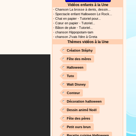
Vidéos enfants à la Une
ation vidéo, un tutoriel
-
Chanson La brosse à dents, dessin...
nt cet objet qui amusera les
-
Spectacle enfant Halloween Le Rock...
-
Chat en papier - Tutoriel pour...
-
Cœur en papier - Tutoriel...
-
Bâton de pluie - Tutoriel...
-
chanson Hippopotam-tam
Proposer une vidéo
-
chanson J'vais l'dire à Greta
Thèmes vidéos à la Une
 raconte en chanson les
Création Stéphy
Fête des mères
Halloween
Tuto
Proposer une vidéo
Walt Disney
Conteur
Décoration halloween
Dessin animé Noël
Fête des pères
Proposer une vidéo
Petit ours brun
 profitez de 21 minutes de
Recette cuisine Halloween