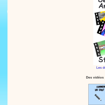
Les d
Des vidéos 