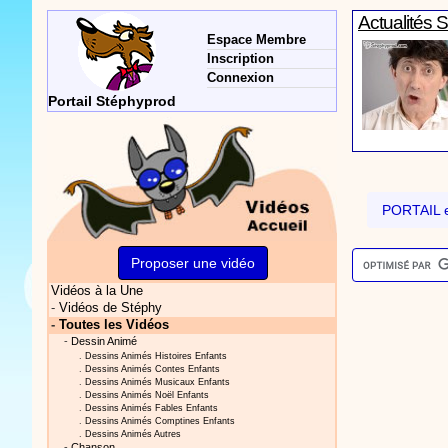
Actualités 
Espace Membre
Inscription
Connexion
Portail Stéphyprod
Vidéos Sté
PORTAIL e
Proposer une vidéo
Vidéos à la Une
Vidéos Sté
-
Vidéos de Stéphy
-
Toutes les Vidéos
-
Dessin Animé
.
Dessins Animés Histoires Enfants
.
Dessins Animés Contes Enfants
.
Dessins Animés Musicaux Enfants
.
Dessins Animés Noël Enfants
.
Dessins Animés Fables Enfants
.
Dessins Animés Comptines Enfants
.
Dessins Animés Autres
Vidéos Sté
-
Chanson