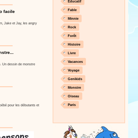
Éducatif
Fable
 facile
Minnie
im, Jake et Jay, les angry
Rock
Forêt
Histoire
stre...
Livre
Vacances
lo. Un dessin de monstre
Voyage
Genikids
Monstre
Oiseau
Paris
 bébé pour les débutants et