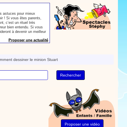
s astuces pour mieux
oir ! Si vous êtes parents,
t, c’est un rituel très
rreur bien entendu. Si vous
ideront à devenir un meilleur
Proposer une actualité
our les parents, les
s. Atelier de peinture et de
omment dessiner le minion Stuart
Proposer une vidéo
rès simplement avec les
s. Activité manuelle, dessins,
Proposer une vidéo
Proposer une vidéo