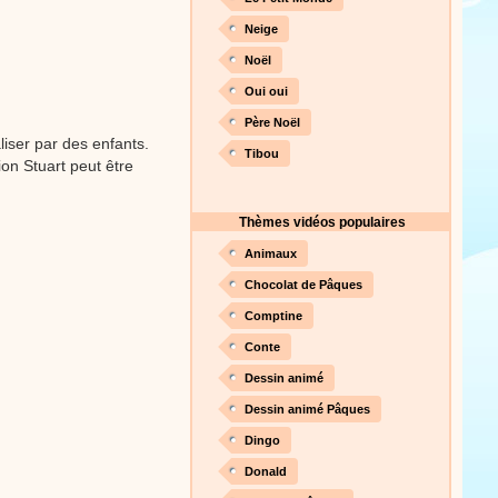
nson. Une animation de la
Neige
Noël
Proposer une vidéo
Oui oui
Père Noël
liser par des enfants.
Tibou
ion Stuart peut être
Thèmes vidéos populaires
Animaux
Chocolat de Pâques
Comptine
Conte
Dessin animé
Dessin animé Pâques
Dingo
Donald