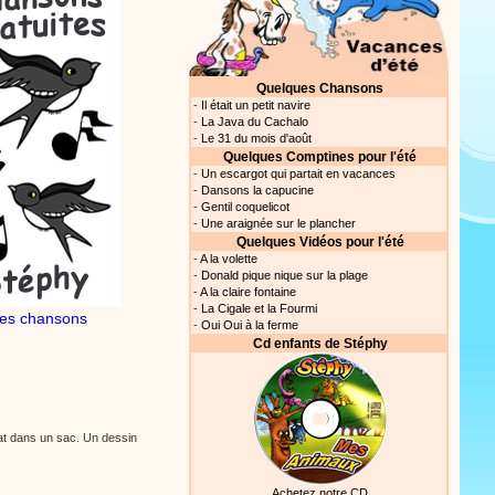
Quelques Chansons
-
Il était un petit navire
-
La Java du Cachalo
-
Le 31 du mois d'août
Quelques Comptines pour l'été
-
Un escargot qui partait en vacances
-
Dansons la capucine
-
Gentil coquelicot
-
Une araignée sur le plancher
Quelques Vidéos pour l'été
-
A la volette
-
Donald pique nique sur la plage
-
A la claire fontaine
-
La Cigale et la Fourmi
es chansons
-
Oui Oui à la ferme
Cd enfants de Stéphy
hat dans un sac. Un dessin
Achetez notre CD