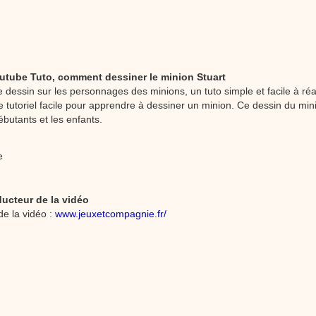
chante la brosse. De la musique en image pour apprendre facilement la cha
chanson pour enfants La Brosse à dents
utube Tuto, comment dessiner le minion Stuart
e dessin sur les personnages des minions, un tuto simple et facile à réa
re tutoriel facile pour apprendre à dessiner un minion. Ce dessin du min
débutants et les enfants.
e
ducteur de la vidéo
de la vidéo :
www.jeuxetcompagnie.fr/