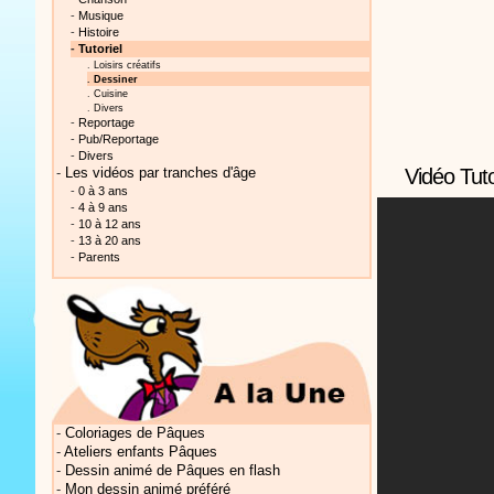
-
Musique
-
Histoire
-
Tutoriel
.
Loisirs créatifs
.
Dessiner
.
Cuisine
.
Divers
-
Reportage
-
Pub/Reportage
Vidéos Sté
-
Divers
Vidéo Tut
-
Les vidéos par tranches d'âge
-
0 à 3 ans
-
4 à 9 ans
-
10 à 12 ans
-
13 à 20 ans
-
Parents
Vidéos Sté
-
Coloriages de Pâques
-
Ateliers enfants Pâques
Vidéos Sté
-
Dessin animé de Pâques en flash
-
Mon dessin animé préféré