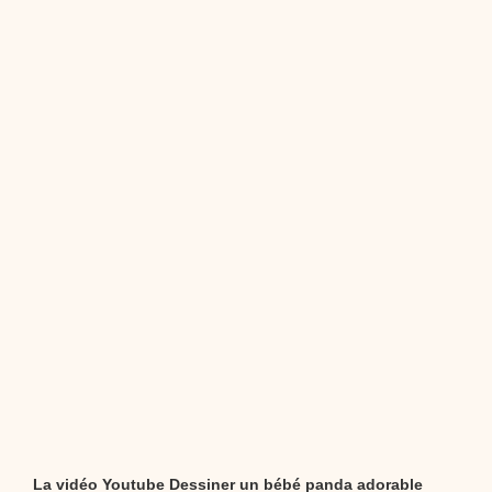
dessins animés
Dessins animés traditionnels
Des chansons de
Noël, des contes de Noël, profitez de 21 minutes de
productions de Noël sans interruption de pub. un petit
moment de tranquillité pour votre enfant ou pour les
parents !!! De la première note de musique au dernier
coup de crayon, une production 100/100 stéphyprod.
Proposer une vidéo
La vidéo Youtube Dessiner un bébé panda adorable