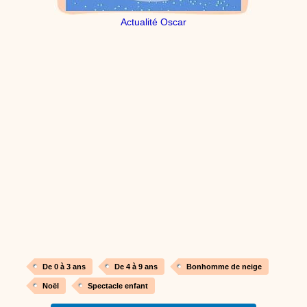
dessins animés
Dessins animés traditionnels
Des chansons de
Actualité Oscar
Noël, des contes de Noël, profitez de 21 minutes de
productions de Noël sans interruption de pub. un petit
moment de tranquillité pour votre enfant ou pour les
parents !!! De la première note de musique au dernier
coup de crayon, une production 100/100 stéphyprod.
Proposer une vidéo
De 0 à 3 ans
De 4 à 9 ans
Bonhomme de neige
Noël
Spectacle enfant