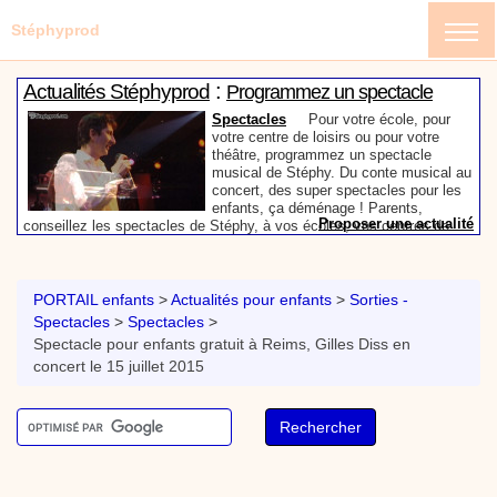
Stéphyprod
:
Actualités Stéphyprod
Programmez un spectacle
enfant de Stéphy
Spectacles
Pour votre école, pour
votre centre de loisirs ou pour votre
théâtre, programmez un spectacle
musical de Stéphy. Du conte musical au
concert, des super spectacles pour les
enfants, ça déménage ! Parents,
Proposer une actualité
conseillez les spectacles de Stéphy, à vos écoles, vos centres de
:
loisirs ou à votre mairie. Informez-les de la richesse de contenu du
Actualités Stéphyprod
Un conteur pour l’anniversaire
site www.stephyprod.com.
de votre enfant
Anniversaire pour enfants
Un
conteur vient chez vous pour raconter
PORTAIL enfants
>
Actualités pour enfants
>
Sorties -
les plus belles histoires à vos enfants,
Spectacles
>
Spectacles
>
pour les fêtes d’anniversaires, ou pour
Spectacle pour enfants gratuit à Reims, Gilles Diss en
toute autre animation. Laissez-vous
emporter par la magie des contes, des
concert le 15 juillet 2015
Proposer une actualité
expressions et des mots pour un voyage dans l’imaginaire en
:
compagnie de Stéphy.
Vidéos Stéphyprod
Chanson La brosse à dents,
dessin animé musical
Dessins animés créations
Pour ne pas oublier de
se brosser les dents après le repas, voici une
animation pour les jeunes enfants de la célèbre
chanson de Stéphy, La Brosse à dents.
On y