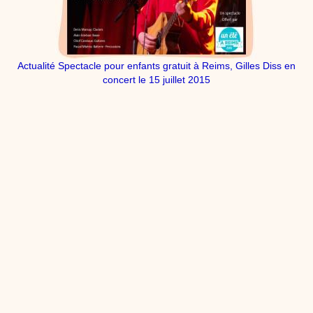
dessins animés
Dessins animés traditionnels
Des chansons de
Noël, des contes de Noël, profitez de 21 minutes de
productions de Noël sans interruption de pub. un petit
moment de tranquillité pour votre enfant ou pour les
parents !!! De la première note de musique au dernier
Actualité Spectacle pour enfants gratuit à Reims, Gilles Diss en
coup de crayon, une production 100/100 stéphyprod.
concert le 15 juillet 2015
Proposer une vidéo