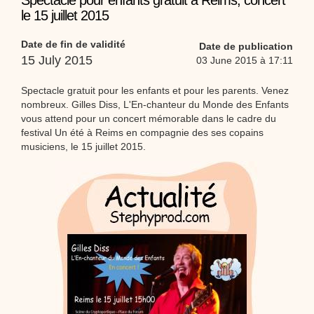
Spectacle pour enfants gratuit à Reims, concert
Proposer une vidéo
le 15 juillet 2015
:
Vidéos Stéphyprod
Bâton de pluie - Tutoriel destiné
aux enfants
Loisirs créatifs
Le bâton de pluie est un
Date de fin de validité
Date de publication
instrument de musique ! Une Animation vidéo, un
15 July 2015
tutoriel réalisé par un animateur périscolaire et
03 June 2015 à 17:11
extrascolaire pour fabriquer facilement cet objet qui
amusera les enfants.
Spectacle gratuit pour les enfants et pour les parents. Venez
Proposer une vidéo
nombreux. Gilles Diss, L'En-chanteur du Monde des Enfants
:
Vidéos Stéphyprod
chanson Hippopotam-tam
vous attend pour un concert mémorable dans le cadre du
festival Un été à Reims en compagnie des ses copains
Chansons enfants
Clip d'animation en Stop
Motion (image par image) qui raconte en chanson les
musiciens, le 15 juillet 2015.
aventures d'un p'tit Hippopotame !
Proposer une vidéo
:
Vidéos Stéphyprod
chanson J'vais l'dire à Greta
Chansons
Chanson pour la planète
Proposer une vidéo
:
Vidéos Stéphyprod
Chansons de Noël, 21 minutes de