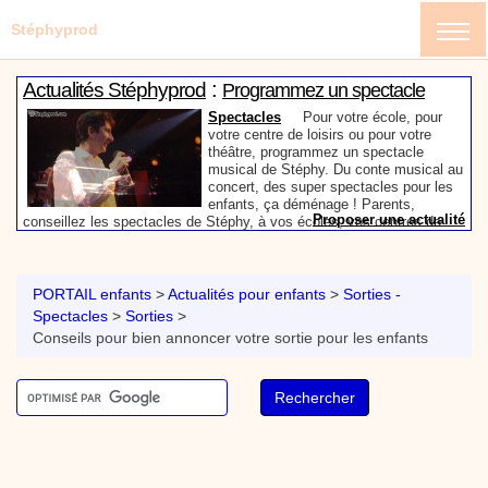
Stéphyprod
:
Actualités Stéphyprod
Programmez un spectacle
enfant de Stéphy
Spectacles
Pour votre école, pour
votre centre de loisirs ou pour votre
théâtre, programmez un spectacle
musical de Stéphy. Du conte musical au
concert, des super spectacles pour les
enfants, ça déménage ! Parents,
Proposer une actualité
conseillez les spectacles de Stéphy, à vos écoles, vos centres de
:
loisirs ou à votre mairie. Informez-les de la richesse de contenu du
Actualités Stéphyprod
Un conteur pour l’anniversaire
site www.stephyprod.com.
de votre enfant
Anniversaire pour enfants
Un
conteur vient chez vous pour raconter
PORTAIL enfants
>
Actualités pour enfants
>
Sorties -
les plus belles histoires à vos enfants,
Spectacles
>
Sorties
>
pour les fêtes d’anniversaires, ou pour
Conseils pour bien annoncer votre sortie pour les enfants
toute autre animation. Laissez-vous
emporter par la magie des contes, des
Proposer une actualité
expressions et des mots pour un voyage dans l’imaginaire en
:
compagnie de Stéphy.
Vidéos Stéphyprod
Chanson La brosse à dents,
dessin animé musical
Dessins animés créations
Pour ne pas oublier de
se brosser les dents après le repas, voici une
animation pour les jeunes enfants de la célèbre
chanson de Stéphy, La Brosse à dents.
On y