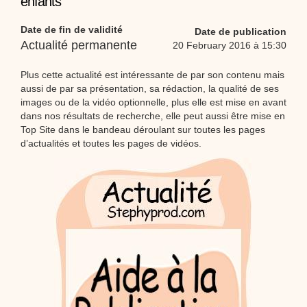
enfants
Proposer une vidéo
:
Vidéos Stéphyprod
Bâton de pluie - Tutoriel destiné
Date de fin de validité
Date de publication
aux enfants
Loisirs créatifs
Le bâton de pluie est un
Actualité permanente
20 February 2016 à 15:30
instrument de musique ! Une Animation vidéo, un
tutoriel réalisé par un animateur périscolaire et
extrascolaire pour fabriquer facilement cet objet qui
Plus cette actualité est intéressante de par son contenu mais
amusera les enfants.
aussi de par sa présentation, sa rédaction, la qualité de ses
Proposer une vidéo
images ou de la vidéo optionnelle, plus elle est mise en avant
:
Vidéos Stéphyprod
chanson Hippopotam-tam
dans nos résultats de recherche, elle peut aussi être mise en
Top Site dans le bandeau déroulant sur toutes les pages
Chansons enfants
Clip d'animation en Stop
Motion (image par image) qui raconte en chanson les
d’actualités et toutes les pages de vidéos.
aventures d'un p'tit Hippopotame !
Proposer une vidéo
:
Vidéos Stéphyprod
chanson J'vais l'dire à Greta
Chansons
Chanson pour la planète
Proposer une vidéo
:
Vidéos Stéphyprod
Chansons de Noël, 21 minutes de