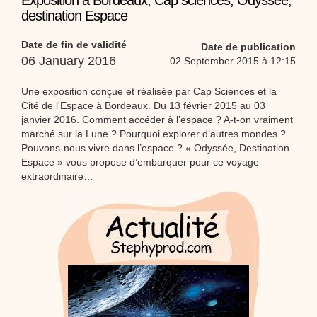
Exposition à Bordeaux, Cap sciences, Odyssée,
Proposer une vidéo
destination Espace
:
Vidéos Stéphyprod
Bâton de pluie - Tutoriel destiné
aux enfants
Loisirs créatifs
Le bâton de pluie est un
Date de fin de validité
Date de publication
instrument de musique ! Une Animation vidéo, un
06 January 2016
tutoriel réalisé par un animateur périscolaire et
02 September 2015 à 12:15
extrascolaire pour fabriquer facilement cet objet qui
amusera les enfants.
Une exposition conçue et réalisée par Cap Sciences et la
Proposer une vidéo
Cité de l'Espace à Bordeaux. Du 13 février 2015 au 03
:
Vidéos Stéphyprod
chanson Hippopotam-tam
janvier 2016. Comment accéder à l’espace ? A-t-on vraiment
marché sur la Lune ? Pourquoi explorer d’autres mondes ?
Chansons enfants
Clip d'animation en Stop
Motion (image par image) qui raconte en chanson les
Pouvons-nous vivre dans l’espace ? « Odyssée, Destination
aventures d'un p'tit Hippopotame !
Espace » vous propose d’embarquer pour ce voyage
extraordinaire…
Proposer une vidéo
:
Vidéos Stéphyprod
chanson J'vais l'dire à Greta
Chansons
Chanson pour la planète
Proposer une vidéo
:
Vidéos Stéphyprod
Chansons de Noël, 21 minutes de