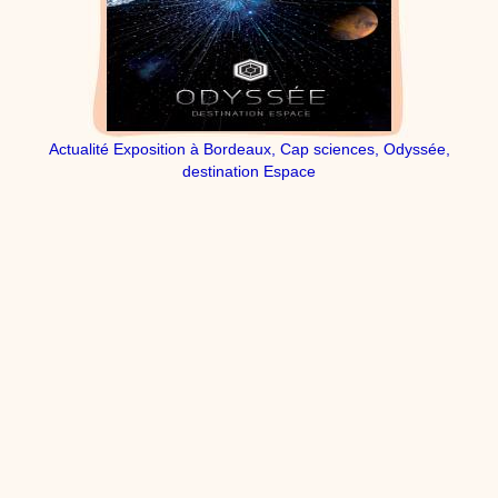
dessins animés
Dessins animés traditionnels
Des chansons de
Noël, des contes de Noël, profitez de 21 minutes de
productions de Noël sans interruption de pub. un petit
moment de tranquillité pour votre enfant ou pour les
parents !!! De la première note de musique au dernier
coup de crayon, une production 100/100 stéphyprod.
Proposer une vidéo
Actualité Exposition à Bordeaux, Cap sciences, Odyssée,
destination Espace