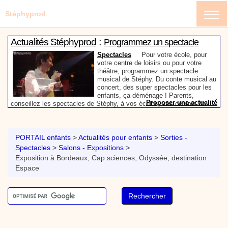
Stéphyprod
:
Actualités Stéphyprod
Programmez un spectacle
enfant de Stéphy
Spectacles
Pour votre école, pour
votre centre de loisirs ou pour votre
théâtre, programmez un spectacle
musical de Stéphy. Du conte musical au
concert, des super spectacles pour les
enfants, ça déménage ! Parents,
Proposer une actualité
conseillez les spectacles de Stéphy, à vos écoles, vos centres de
:
loisirs ou à votre mairie. Informez-les de la richesse de contenu du
Actualités Stéphyprod
Un conteur pour l’anniversaire
site www.stephyprod.com.
de votre enfant
Anniversaire pour enfants
Un
conteur vient chez vous pour raconter
PORTAIL enfants
>
Actualités pour enfants
>
Sorties -
les plus belles histoires à vos enfants,
Spectacles
>
Salons - Expositions
>
pour les fêtes d’anniversaires, ou pour
Exposition à Bordeaux, Cap sciences, Odyssée, destination
toute autre animation. Laissez-vous
emporter par la magie des contes, des
Espace
Proposer une actualité
expressions et des mots pour un voyage dans l’imaginaire en
:
compagnie de Stéphy.
Vidéos Stéphyprod
Chanson La brosse à dents,
dessin animé musical
Dessins animés créations
Pour ne pas oublier de
se brosser les dents après le repas, voici une
animation pour les jeunes enfants de la célèbre
chanson de Stéphy, La Brosse à dents.
On y