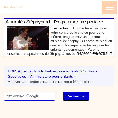
Stéphyprod
:
Actualités Stéphyprod
Programmez un spectacle
enfant de Stéphy
Spectacles
Pour votre école, pour
votre centre de loisirs ou pour votre
théâtre, programmez un spectacle
musical de Stéphy. Du conte musical au
concert, des super spectacles pour les
enfants, ça déménage ! Parents,
Proposer une actualité
conseillez les spectacles de Stéphy, à vos écoles, vos centres de
:
loisirs ou à votre mairie. Informez-les de la richesse de contenu du
Actualités Stéphyprod
Un conteur pour l’anniversaire
site www.stephyprod.com.
de votre enfant
Anniversaire pour enfants
Un
conteur vient chez vous pour raconter
PORTAIL enfants
>
Actualités pour enfants
>
Sorties -
les plus belles histoires à vos enfants,
Spectacles
>
Anniversaire pour enfants
>
pour les fêtes d’anniversaires, ou pour
Anniversaire enfants dans les arbres à Montpellier
toute autre animation. Laissez-vous
emporter par la magie des contes, des
Proposer une actualité
expressions et des mots pour un voyage dans l’imaginaire en
:
compagnie de Stéphy.
Vidéos Stéphyprod
Chanson La brosse à dents,
dessin animé musical
Dessins animés créations
Pour ne pas oublier de
se brosser les dents après le repas, voici une
animation pour les jeunes enfants de la célèbre
chanson de Stéphy, La Brosse à dents.
On y