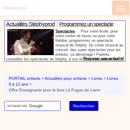
Stéphyprod
:
Actualités Stéphyprod
Programmez un spectacle
enfant de Stéphy
Spectacles
Pour votre école, pour
votre centre de loisirs ou pour votre
théâtre, programmez un spectacle
musical de Stéphy. Du conte musical au
concert, des super spectacles pour les
enfants, ça déménage ! Parents,
Proposer une actualité
conseillez les spectacles de Stéphy, à vos écoles, vos centres de
:
loisirs ou à votre mairie. Informez-les de la richesse de contenu du
Actualités Stéphyprod
Un conteur pour l’anniversaire
site www.stephyprod.com.
de votre enfant
Anniversaire pour enfants
Un
conteur vient chez vous pour raconter
PORTAIL enfants
>
Actualités pour enfants
>
Livres
>
Livres
les plus belles histoires à vos enfants,
9 à 12 ans
>
pour les fêtes d’anniversaires, ou pour
Offre Enseignants pour le livre La Fugue de Liann
toute autre animation. Laissez-vous
emporter par la magie des contes, des
Proposer une actualité
expressions et des mots pour un voyage dans l’imaginaire en
:
compagnie de Stéphy.
Vidéos Stéphyprod
Chanson La brosse à dents,
dessin animé musical
Dessins animés créations
Pour ne pas oublier de
se brosser les dents après le repas, voici une
animation pour les jeunes enfants de la célèbre
chanson de Stéphy, La Brosse à dents.
On y