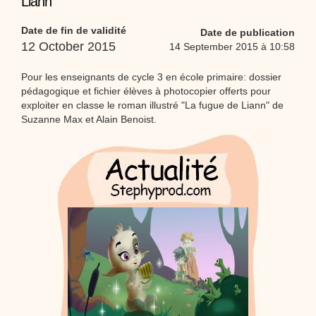
Liann
Proposer une vidéo
:
Vidéos Stéphyprod
Bâton de pluie - Tutoriel destiné
Date de fin de validité
Date de publication
aux enfants
Loisirs créatifs
Le bâton de pluie est un
12 October 2015
14 September 2015 à 10:58
instrument de musique ! Une Animation vidéo, un
tutoriel réalisé par un animateur périscolaire et
extrascolaire pour fabriquer facilement cet objet qui
Pour les enseignants de cycle 3 en école primaire: dossier
amusera les enfants.
pédagogique et fichier élèves à photocopier offerts pour
Proposer une vidéo
exploiter en classe le roman illustré "La fugue de Liann" de
:
Vidéos Stéphyprod
chanson Hippopotam-tam
Suzanne Max et Alain Benoist.
Chansons enfants
Clip d'animation en Stop
Motion (image par image) qui raconte en chanson les
aventures d'un p'tit Hippopotame !
Proposer une vidéo
:
Vidéos Stéphyprod
chanson J'vais l'dire à Greta
Chansons
Chanson pour la planète
Proposer une vidéo
:
Vidéos Stéphyprod
Chansons de Noël, 21 minutes de