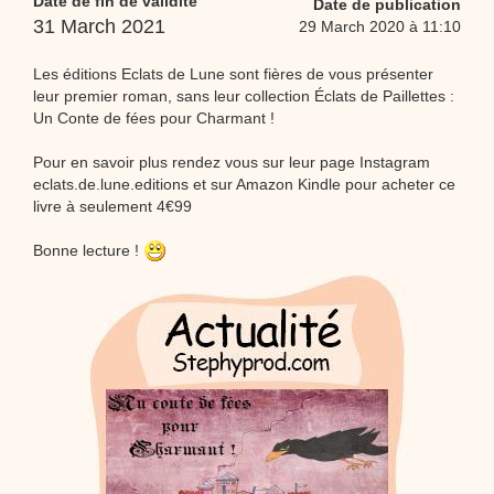
Date de fin de validité
Date de publication
Proposer une vidéo
31 March 2021
:
Vidéos Stéphyprod
29 March 2020 à 11:10
Bâton de pluie - Tutoriel destiné
aux enfants
Loisirs créatifs
Le bâton de pluie est un
Les éditions Eclats de Lune sont fières de vous présenter
instrument de musique ! Une Animation vidéo, un
tutoriel réalisé par un animateur périscolaire et
leur premier roman, sans leur collection Éclats de Paillettes :
extrascolaire pour fabriquer facilement cet objet qui
Un Conte de fées pour Charmant !
amusera les enfants.
Proposer une vidéo
Pour en savoir plus rendez vous sur leur page Instagram
:
Vidéos Stéphyprod
chanson Hippopotam-tam
eclats.de.lune.editions et sur Amazon Kindle pour acheter ce
livre à seulement 4€99
Chansons enfants
Clip d'animation en Stop
Motion (image par image) qui raconte en chanson les
aventures d'un p'tit Hippopotame !
Bonne lecture !
Proposer une vidéo
:
Vidéos Stéphyprod
chanson J'vais l'dire à Greta
Chansons
Chanson pour la planète
Proposer une vidéo
:
Vidéos Stéphyprod
Chansons de Noël, 21 minutes de