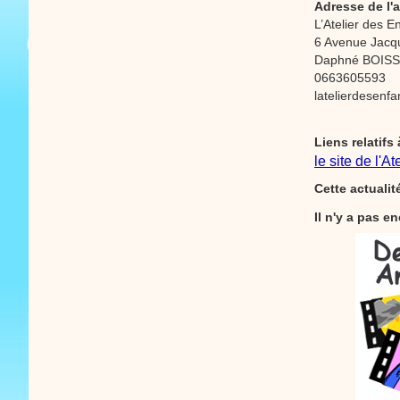
Adresse de l'a
L’Atelier des
6 Avenue Jac
Daphné BOIS
0663605593
latelierdesen
Liens relatifs 
le site de l'A
Cette actuali
Il n'y a pas 