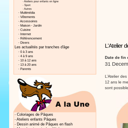
-
Ateliers pour enfants en ligne
-
Sport
-
Autres
-
Multimédia
-
Vêtements
-
Accessoires
-
Maison - Jardin
-
Cuisine
-
Internet
Vidéos Sté
-
Référencement
-
Divers
L'Atelier
Les actualités
par tranches d'âge
-
0 à 3 ans
-
4 à 9 ans
Date de fin 
-
10 à 12 ans
31 Decem
-
13 à 20 ans
-
Parents
L’Atelier de
Vidéos Sté
12 ans le mer
sont possible
-
Coloriages de Pâques
Vidéos Sté
-
Ateliers enfants Pâques
-
Dessin animé de Pâques en flash