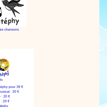
es chansons
ts
téphy pour 39 €
sical : 20 €
 : 20 €
: 20 €
téphy