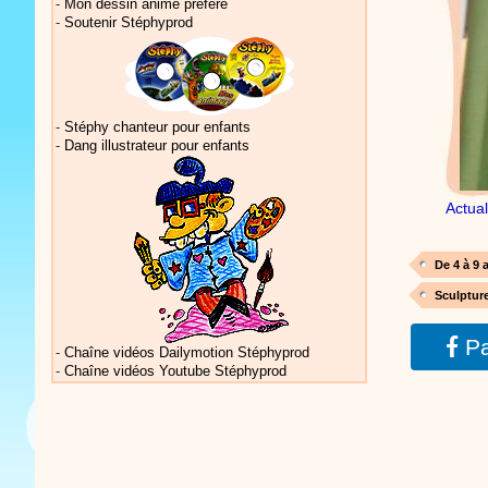
-
Mon dessin animé préféré
-
Soutenir Stéphyprod
Vidéos Sté
-
Stéphy chanteur pour enfants
-
Dang illustrateur pour enfants
Actua
Vidéos Sté
De 4 à 9 
Sculptur
Pa
-
Chaîne vidéos Dailymotion Stéphyprod
-
Chaîne vidéos Youtube Stéphyprod
Vidéos Sté