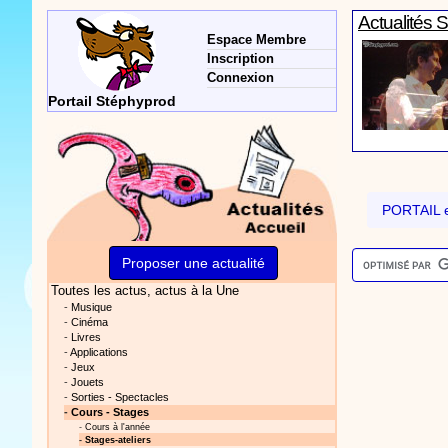
Actualités 
Espace Membre
Inscription
Connexion
Portail Stéphyprod
Actualités 
PORTAIL e
Proposer une actualité
Toutes les actus
, actus à la Une
Vidéos Sté
-
Musique
-
Cinéma
-
Livres
-
Applications
-
Jeux
-
Jouets
-
Sorties - Spectacles
-
Cours - Stages
-
Cours à l'année
Actualités 
-
Stages-ateliers