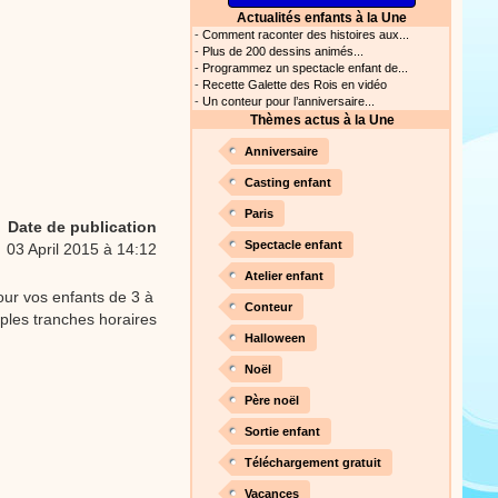
Actualités enfants à la Une
s astuces pour mieux
-
Comment raconter des histoires aux...
oir ! Si vous êtes parents,
-
Plus de 200 dessins animés...
t, c’est un rituel très
-
Programmez un spectacle enfant de...
rreur bien entendu. Si vous
-
Recette Galette des Rois en vidéo
ideront à devenir un meilleur
-
Un conteur pour l’anniversaire...
Thèmes actus à la Une
Proposer une actualité
Anniversaire
our les parents, les
Casting enfant
s. Atelier de peinture et de
Paris
Date de publication
Spectacle enfant
03 April 2015 à 14:12
Atelier enfant
Proposer une vidéo
our vos enfants de 3 à
Conteur
iples tranches horaires
rès simplement avec les
Halloween
s. Activité manuelle, dessins,
Noël
Père noël
Sortie enfant
Proposer une vidéo
Téléchargement gratuit
ation vidéo, un tutoriel
Vacances