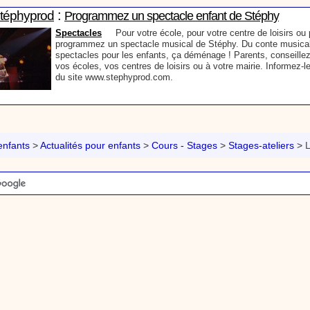
:
Stéphyprod
Programmez un spectacle enfant de Stéphy
Spectacles
Pour votre école, pour votre centre de loisirs ou p
programmez un spectacle musical de Stéphy. Du conte musical
spectacles pour les enfants, ça déménage ! Parents, conseillez
vos écoles, vos centres de loisirs ou à votre mairie. Informez-l
du site www.stephyprod.com.
:
Stéphyprod
Un conteur pour l’anniversaire de votre enfant
Anniversaire pour enfants
Un conteur vient chez vous pour r
histoires à vos enfants, pour les fêtes d’anniversaires, ou pour 
nfants
>
Actualités pour enfants
>
Cours - Stages
>
Stages-ateliers
>
L
Laissez-vous emporter par la magie des contes, des expressio
voyage dans l’imaginaire en compagnie de Stéphy.
:
phyprod
Chanson La brosse à dents, dessin animé musical
Dessins animés créations
Pour ne pas oublier de se brosser les dents ap
animation pour les jeunes enfants de la célèbre chanson de Stéphy, La Bro
retrouve, l'eau, le robinet, le lavabo, le dentifrice et bien sûr, la brosse à de
chante la brosse. De la musique en image pour apprendre facilement la cha
chanson pour enfants La Brosse à dents
:
Stéphyprod
Comment raconter des histoires aux enfants