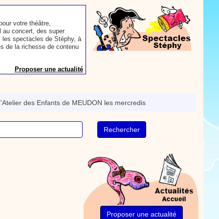
our votre théâtre,
 au concert, des super
 les spectacles de Stéphy, à
es de la richesse de contenu
Proposer une actualité
aconter les plus belles
toute autre animation.
'Atelier des Enfants de MEUDON les mercredis
ns et des mots pour un
Proposer une actualité
rès le repas, voici une
sse à dents.
On y
nts. Tchique tchique, tchique
nson. Une animation de la
Proposer une vidéo
Proposer une actualité