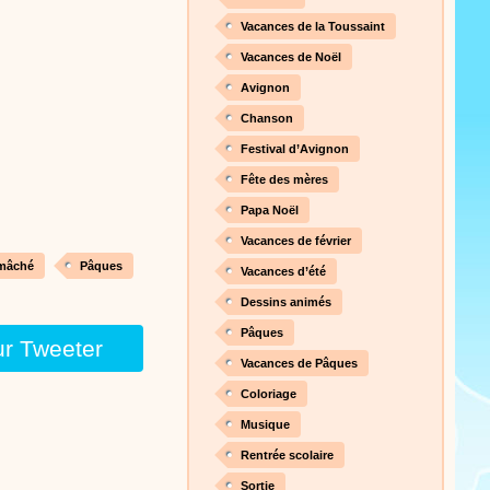
nt cet objet qui amusera les
Vacances de la Toussaint
Vacances de Noël
Avignon
Proposer une vidéo
Chanson
 raconte en chanson les
Festival d’Avignon
Fête des mères
Papa Noël
Vacances de février
Proposer une vidéo
 mâché
Pâques
Vacances d’été
Dessins animés
Pâques
ur Tweeter
Vacances de Pâques
Coloriage
Proposer une vidéo
Musique
 profitez de 21 minutes de
Rentrée scolaire
 pour votre enfant ou pour les
production 100/100
Sortie