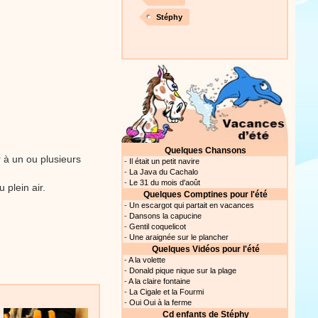
Stéphy
Proposer une vidéo
Quelques Chansons
r à un ou plusieurs
-
Il était un petit navire
-
La Java du Cachalo
-
Le 31 du mois d'août
 plein air.
Quelques Comptines pour l'été
-
Un escargot qui partait en vacances
.
-
Dansons la capucine
-
Gentil coquelicot
-
Une araignée sur le plancher
Quelques Vidéos pour l'été
-
A la volette
-
Donald pique nique sur la plage
-
A la claire fontaine
-
La Cigale et la Fourmi
-
Oui Oui à la ferme
Cd enfants de Stéphy