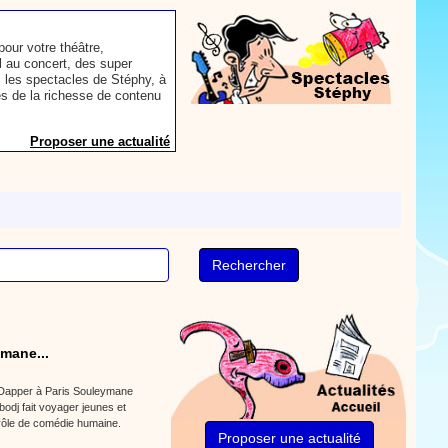
our votre théâtre,
 au concert, des super
 les spectacles de Stéphy, à
es de la richesse de contenu
Proposer une actualité
aconter les plus belles
toute autre animation.
ns et des mots pour un
Proposer une actualité
rès le repas, voici une
sse à dents.
On y
mane...
nts. Tchique tchique, tchique
nson. Une animation de la
 Dapper à Paris Souleymane
odj fait voyager jeunes et
Proposer une vidéo
rôle de comédie humaine.
Proposer une actualité