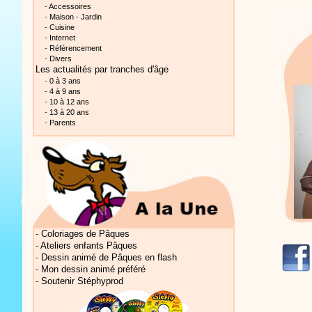
-
Accessoires
-
Maison - Jardin
-
Cuisine
-
Internet
-
Référencement
-
Divers
Les actualités
par tranches d'âge
-
0 à 3 ans
Vidéos Sté
-
4 à 9 ans
-
10 à 12 ans
-
13 à 20 ans
-
Parents
Vidéos Sté
-
Coloriages de Pâques
-
Ateliers enfants Pâques
-
Dessin animé de Pâques en flash
-
Mon dessin animé préféré
-
Soutenir Stéphyprod
Vidéos Sté