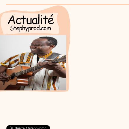
Contes
Stéphy, conteur vous donne quelques trucs, quelque
raconter des histoires aux enfants. N’oubliez pas l’histoire du s
vous devez chaque soir raconter une petite histoire à votre enfan
important favorable à un bon sommeil, évitez les histoires d’ho
êtes bibliothécaire ou enseignant, ces conseils précieux vous a
conteur devant vos groupes d’enfants.
:
phyprod
Mon prénom en graffiti - Tutoriel destiné aux enfants
Loisirs créatifs
Comment écrire mon prénom en graffiti. Un tutoriel vidéo p
enseignants et les enfants. Animation d'une activité manuelle pour les enfant
graphisme.
:
phyprod
Cœur en papier - Tutoriel destiné aux enfants
Loisirs créatifs
Comment faire une carte pop-up pour la fête des mères t
outils de ta trousse. Animation vidéo d'une activité manuelle pour les enfant
découpage et collage.
:
phyprod
Bâton de pluie - Tutoriel destiné aux enfants
Loisirs créatifs
Le bâton de pluie est un instrument de musique ! Une Anim