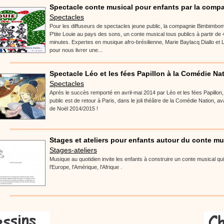
Spectacle conte musical pour enfants par la compa
Spectacles
Pour les diffuseurs de spectacles jeune public, la compagnie Bimbimbo
P'tite Louie au pays des sons, un conte musical tous publics à partir de
minutes. Expertes en musique afro-brésilienne, Marie Baylacq Diallo et L
pour nous livrer une...
Spectacle Léo et les fées Papillon à la Comédie Na
Spectacles
Après le succès remporté en avril-mai 2014 par Léo et les fées Papillon
public est de retour à Paris, dans le joli théâtre de la Comédie Nation, 
de Noël 2014/2015 !
Stages et ateliers pour enfants autour du conte mus
Stages-ateliers
Musique au quotidien invite les enfants à construire un conte musical qu
l'Europe, l'Amérique, l'Afrique .