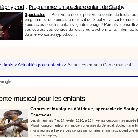
:
Stéphyprod
Programmez un spectacle enfant de Stéphy
Spectacles
Pour votre école, pour votre centre de loisirs ou p
programmez un spectacle musical de Stéphy. Du conte musical
spectacles pour les enfants, ça déménage ! Parents, conseillez
vos écoles, vos centres de loisirs ou à votre mairie. Informez-l
du site www.stephyprod.com.
:
Stéphyprod
Un conteur pour l’anniversaire de votre enfant
Anniversaire pour enfants
Un conteur vient chez vous pour r
histoires à vos enfants, pour les fêtes d’anniversaires, ou pour 
nfants
>
Actualités pour enfants
>
Actualités enfants Conte musical
Laissez-vous emporter par la magie des contes, des expressio
voyage dans l’imaginaire en compagnie de Stéphy.
:
phyprod
Chanson La brosse à dents, dessin animé musical
nte musical pour les enfants
Dessins animés créations
Pour ne pas oublier de se brosser les dents ap
animation pour les jeunes enfants de la célèbre chanson de Stéphy, La Bro
Contes et Musiques d'Afrique, spectacle de Souley
retrouve, l'eau, le robinet, le lavabo, le dentifrice et bien sûr, la brosse à de
Spectacles
chante la brosse. De la musique en image pour apprendre facilement la cha
Les dimanches 7 et 14 février 2016, à 15 h, venez découvrir au musée
chanson pour enfants La Brosse à dents
Mbodj, conteur, auteur et musicien originaire du Sénégal. Souleymane Mb
moins jeunes à travers des contes où hommes et animaux jouent une d
:
Stéphyprod
Comment raconter des histoires aux enfants
Entre philosophie,...