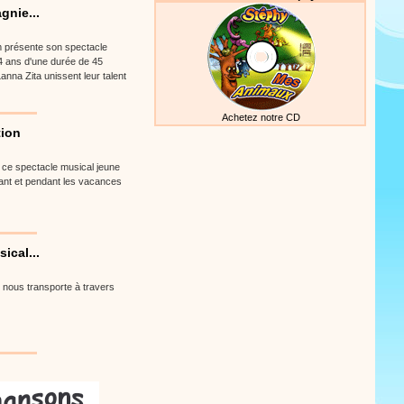
gnie...
m présente son spectacle
 4 ans d'une durée de 45
anna Zita unissent leur talent
Achetez notre CD
tion
, ce spectacle musical jeune
avant et pendant les vacances
ical...
i nous transporte à travers