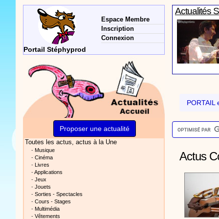
Actualités 
Espace Membre
Inscription
Connexion
Portail Stéphyprod
Actualités 
PORTAIL e
Proposer une actualité
Toutes les actus
, actus à la Une
Vidéos Sté
-
Musique
Actus Co
-
Cinéma
-
Livres
-
Applications
-
Jeux
-
Jouets
-
Sorties - Spectacles
-
Cours - Stages
-
Multimédia
Actualités 
-
Vêtements