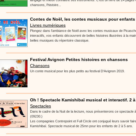
langage et mieux connaître ses instruments. C'est un livre de 24 pages
stéphyprod.
chansons, l'histoire...
Contes de Noël, les contes musicaux pour enfants 
Livres numériques
Plongez dans l'ambiance de Noël avec les contes musicaux de Picasch
interactifs, vos enfants découvrent de belles histoires illustrées à la 
belles musiques du répertoire classique.
Festival Avignon Petites histoires en chansons
Chansons
Un conte musical pour les plus petits au festival D'Avignon 2019.
Oh ! Spectacle Kamishibaï musical et interactif. 2 à 
Spectacles
Dans le cadre de la Nuit de la lecture, nous présenterons ce spectacle
(09230.)
Les compagnies Contrepoint et Full Circle ont conjugué leurs savoir fair
Kamishibaï. Spectacle musical de 25mn pour les enfants de 2 à 5 ans.