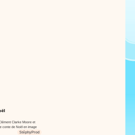
oël
r Clément Clarke Moore et
ce conte de Noël en image
StéphyProd