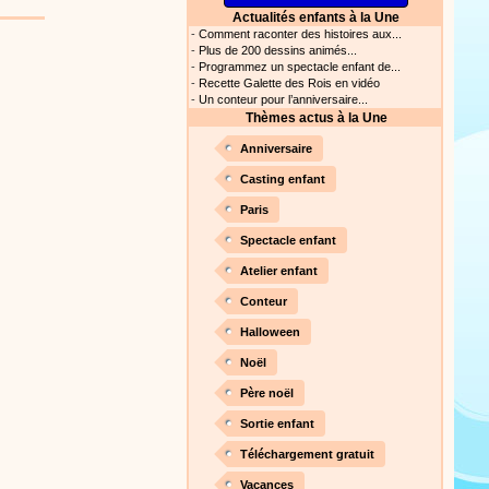
Actualités enfants à la Une
s astuces pour mieux
-
Comment raconter des histoires aux...
oir ! Si vous êtes parents,
-
Plus de 200 dessins animés...
t, c’est un rituel très
-
Programmez un spectacle enfant de...
rreur bien entendu. Si vous
-
Recette Galette des Rois en vidéo
ideront à devenir un meilleur
-
Un conteur pour l’anniversaire...
Thèmes actus à la Une
Proposer une actualité
Anniversaire
our les parents, les
Casting enfant
s. Atelier de peinture et de
Paris
Spectacle enfant
Atelier enfant
Proposer une vidéo
Conteur
rès simplement avec les
Halloween
s. Activité manuelle, dessins,
Noël
Père noël
Sortie enfant
Proposer une vidéo
Téléchargement gratuit
ation vidéo, un tutoriel
Vacances