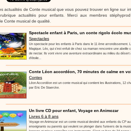
réalisé par un animateur périscolaire et extrascolaire pour fabriquer facileme
enfants.
es actualités de Conte musical que vous pouvez trouver en ligne sur in
rubrique actualités pour enfants. Merci aux membres stéphyprod 
de Conte musical de qualité.
:
phyprod
chanson Hippopotam-tam
Spectacle enfant à Paris, un conte rigolo écolo musi
Chansons enfants
Spectacles
Clip d'animation en Stop Motion (image par image) qui
aventures d'un p'tit Hippopotame !
Un spectacle pour les enfants à Paris dans le 11 ème arrondissement. L'Ab
Magique. Léo, qui s'est enfuit de chez sa maman rencontre une abeille 
de nectar. Ils vont vivre une aventure extraordinaire au milieu du désert
d'étoile...
:
phyprod
chanson J'vais l'dire à Greta
Conte Léon accordéon, 70 minutes de calme en voi
Contes
Chansons
Chanson pour la planète
Léon Accordéon est un conte musical qui contient les illustrations, 12 ch
par Eric De Staercke.
Un livre CD pour enfant, Voyage en Animozar
:
phyprod
Chansons de Noël, 21 minutes de dessins animés
Livres 6 à 8 ans
Dessins animés traditionnels
Des chansons de Noël, des contes de Noël,
Voyage en Animozar est un conte musical destiné aux enfants du CP a
productions de Noël sans interruption de pub. un petit moment de tranquillité
enseignants ou parents qui veulent se plonger dans l'univers de la musiqu
parents !!! De la première note de musique au dernier coup de crayon, une 