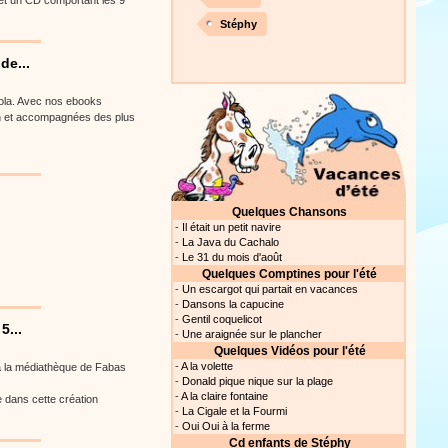
 et un CD comportant les 9
Stéphy
Proposer une vidéo
de...
ola. Avec nos ebooks
main et accompagnées des plus
Quelques Chansons
-
Il était un petit navire
-
La Java du Cachalo
-
Le 31 du mois d'août
Quelques Comptines pour l'été
-
Un escargot qui partait en vacances
-
Dansons la capucine
-
Gentil coquelicot
5...
-
Une araignée sur le plancher
Quelques Vidéos pour l'été
-
A la volette
 à la médiathèque de Fabas
-
Donald pique nique sur la plage
-
A la claire fontaine
e dans cette création
-
La Cigale et la Fourmi
-
Oui Oui à la ferme
Cd enfants de Stéphy