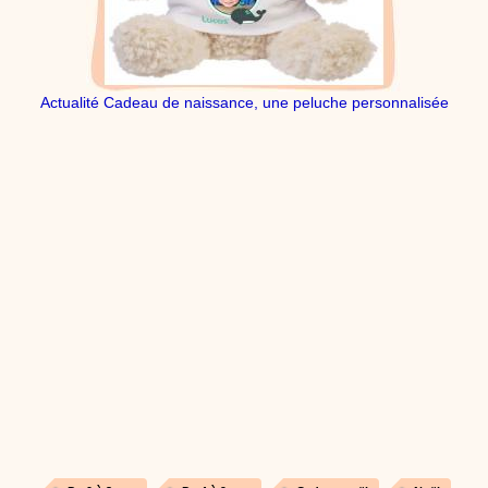
dessins animés
Dessins animés traditionnels
Des chansons de
Noël, des contes de Noël, profitez de 21 minutes de
productions de Noël sans interruption de pub. un petit
moment de tranquillité pour votre enfant ou pour les
parents !!! De la première note de musique au dernier
Actualité Cadeau de naissance, une peluche personnalisée
coup de crayon, une production 100/100 stéphyprod.
Proposer une vidéo