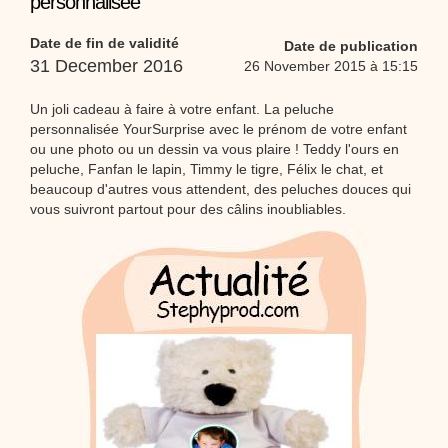
personnalisée
Proposer une vidéo
:
Vidéos Stéphyprod
Bâton de pluie - Tutoriel destiné
Date de fin de validité
Date de publication
aux enfants
Loisirs créatifs
Le bâton de pluie est un
31 December 2016
26 November 2015 à 15:15
instrument de musique ! Une Animation vidéo, un
tutoriel réalisé par un animateur périscolaire et
extrascolaire pour fabriquer facilement cet objet qui
Un joli cadeau à faire à votre enfant. La peluche
amusera les enfants.
personnalisée YourSurprise avec le prénom de votre enfant
Proposer une vidéo
ou une photo ou un dessin va vous plaire ! Teddy l'ours en
:
Vidéos Stéphyprod
chanson Hippopotam-tam
peluche, Fanfan le lapin, Timmy le tigre, Félix le chat, et
beaucoup d'autres vous attendent, des peluches douces qui
Chansons enfants
Clip d'animation en Stop
Motion (image par image) qui raconte en chanson les
vous suivront partout pour des câlins inoubliables.
aventures d'un p'tit Hippopotame !
Proposer une vidéo
:
Vidéos Stéphyprod
chanson J'vais l'dire à Greta
Chansons
Chanson pour la planète
Proposer une vidéo
:
Vidéos Stéphyprod
Chansons de Noël, 21 minutes de