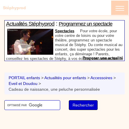
Stéphyprod
:
Actualités Stéphyprod
Programmez un spectacle
enfant de Stéphy
Spectacles
Pour votre école, pour
votre centre de loisirs ou pour votre
théâtre, programmez un spectacle
musical de Stéphy. Du conte musical au
concert, des super spectacles pour les
enfants, ça déménage ! Parents,
Proposer une actualité
conseillez les spectacles de Stéphy, à vos écoles, vos centres de
:
loisirs ou à votre mairie. Informez-les de la richesse de contenu du
Actualités Stéphyprod
Un conteur pour l’anniversaire
site www.stephyprod.com.
de votre enfant
Anniversaire pour enfants
Un
conteur vient chez vous pour raconter
PORTAIL enfants
>
Actualités pour enfants
>
Accessoires
>
les plus belles histoires à vos enfants,
Eveil et Doudou
>
pour les fêtes d’anniversaires, ou pour
Cadeau de naissance, une peluche personnalisée
toute autre animation. Laissez-vous
emporter par la magie des contes, des
Proposer une actualité
expressions et des mots pour un voyage dans l’imaginaire en
:
compagnie de Stéphy.
Vidéos Stéphyprod
Chanson La brosse à dents,
dessin animé musical
Dessins animés créations
Pour ne pas oublier de
se brosser les dents après le repas, voici une
animation pour les jeunes enfants de la célèbre
chanson de Stéphy, La Brosse à dents.
On y