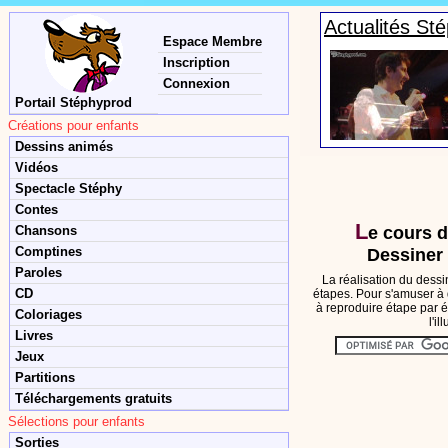
Actualités St
Espace Membre
Inscription
Connexion
Portail Stéphyprod
Créations pour enfants
Dessins animés
Vidéos
Spectacle Stéphy
Contes
L
Chansons
e cours 
Comptines
Dessiner 
Paroles
La réalisation du dessi
CD
étapes. Pour s'amuser à 
à reproduire étape par é
Coloriages
l'i
Livres
Jeux
Partitions
Téléchargements gratuits
Sélections pour enfants
Sorties