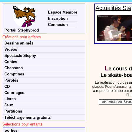
Actualités St
Espace Membre
Inscription
Connexion
Portail Stéphyprod
Créations pour enfants
Dessins animés
Vidéos
Spectacle Stéphy
Contes
L
Chansons
e cours 
Comptines
Le skate-boa
Paroles
La réalisation du dessi
CD
étapes. Pour s'amuser à 
à reproduire étape par é
Coloriages
l'i
Livres
Jeux
Partitions
Téléchargements gratuits
Sélections pour enfants
Sorties