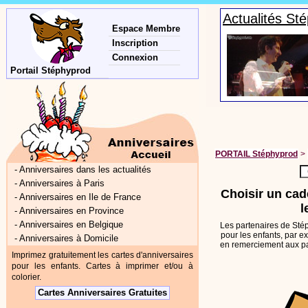
Actualités St
Espace Membre
Inscription
Connexion
Portail Stéphyprod
PORTAIL Stéphyprod
>
-
Anniversaires dans les actualités
-
Anniversaires à Paris
Choisir un cad
-
Anniversaires en Ile de France
l
-
Anniversaires en Province
-
Anniversaires en Belgique
Les partenaires de St
pour les enfants, par e
-
Anniversaires à Domicile
en remerciement aux par
Imprimez gratuitement les cartes d'anniversaires
pour les enfants. Cartes à imprimer et/ou à
colorier.
Cartes Anniversaires Gratuites