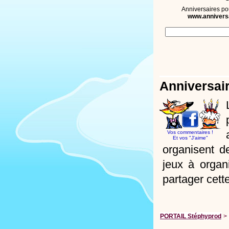
Anniversaires po
www.annivers
Anniversai
Vos commentaires !
Et vos "J'aime"
organisent d
jeux à organ
partager cett
PORTAIL Stéphyprod
>