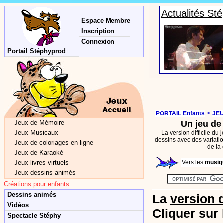
Actualités St
Espace Membre
Inscription
Connexion
Portail Stéphyprod
PORTAIL Enfants
>
JEU
-
Jeux de Mémoire
Un jeu d
-
Jeux Musicaux
La version difficile du
dessins avec des variatio
-
Jeux de coloriages en ligne
de la
-
Jeux de Karaoké
-
Jeux livres virtuels
Vers les
musiqu
-
Jeux dessins animés
Créations pour enfants
Dessins animés
La
version d
Vidéos
Cliquer sur 
Spectacle Stéphy