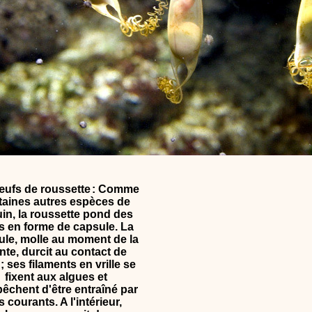
œufs de roussette
: Comme
taines autres espèces de
in, la roussette pond des
 en forme de capsule. La
ule, molle au moment de la
nte, durcit au contact de
; ses filaments en vrille se
fixent aux algues et
pêchent d'être entraîné par
s courants. A l'intérieur,