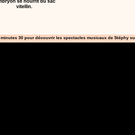
mbryon se nourrit du sac
vitellin.
 minutes 30 pour découvrir les spectacles musicaux de Stéphy su