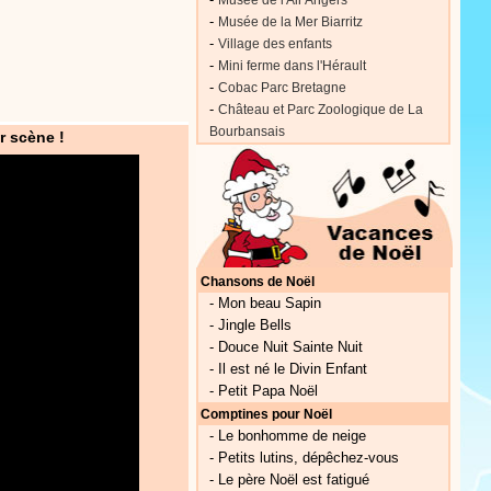
Musée de l'Air Angers
-
Musée de la Mer Biarritz
-
Village des enfants
-
Mini ferme dans l'Hérault
-
Cobac Parc Bretagne
-
Château et Parc Zoologique de La
Bourbansais
r scène !
Chansons de Noël
-
Mon beau Sapin
-
Jingle Bells
-
Douce Nuit Sainte Nuit
-
Il est né le Divin Enfant
-
Petit Papa Noël
Comptines pour Noël
-
Le bonhomme de neige
-
Petits lutins, dépêchez-vous
-
Le père Noël est fatigué