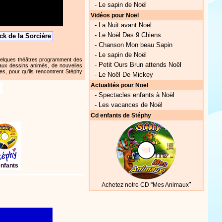
-
Le sapin de Noël
Vidéos pour Noël
-
La Nuit avant Noël
-
Le Noël Des 9 Chiens
ck de la Sorcière
-
Chanson Mon beau Sapin
-
Le sapin de Noël
uelques théâtres programment des
-
Petit Ours Brun attends Noël
aux dessins animés, de nouvelles
s, pour qu'ils rencontrent Stéphy
-
Le Noël De Mickey
Actualités pour Noël
-
Spectacles enfants à Noël
-
Les vacances de Noël
Cd enfants de Stéphy
enfants
"
Achetez notre CD "Mes Animaux