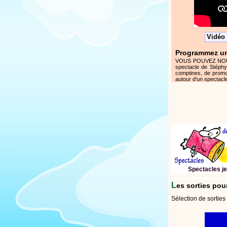
Vidéo 
Programmez un
VOUS POUVEZ NOUS AI
spectacle de Stéphy
comptines, de promo
autour d'un spectacle
Spectacles je
L
es sorties pou
Sélection de sorties