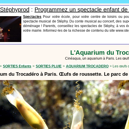
s Stéphyprod
:
Programmez un spectacle enfant de
Spectacles
Pour votre école, pour votre centre de loisirs ou po
spectacle musical de Stéphy. Du conte musical au concert, des supe
déménage ! Parents, conseillez les spectacles de Stéphy, à vos éc
votre mairie. Informez-les de la richesse de contenu du site www.s
L'Aquarium du Tro
Cinéaqua, un aquarium à Paris. Les œufs
>
SORTIES Enfants
>
SORTIES PLUIE
>
AQUARIUM TROCADERO
> Les œufs d
um du Trocadéro à Paris. Œufs de roussette. Le parc de 