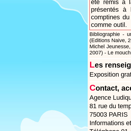
été remis à 
présentés à 
comptines du
comme outil.
Bibliographie - 
(Editions Naive, 
Michel Jeunesse, 
2007) - Le moucho
L
es renseig
Exposition grat
C
ontact, ac
Agence Ludiq
81 rue du temp
75003 PARIS
Informations e