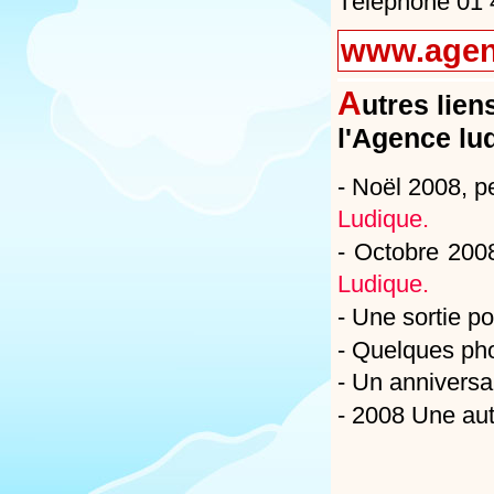
Téléphone 01 
www.agen
A
utres lien
l'Agence lu
- Noël 2008, pe
Ludique.
- Octobre 2008
Ludique.
- Une sortie po
- Quelques pho
- Un anniversai
- 2008 Une autr