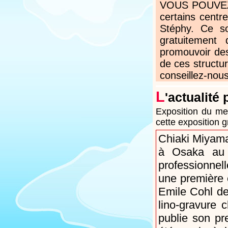
VOUS POUVEZ N
certains centr
Stéphy. Ce s
gratuitement
promouvoir des
de ces structur
conseillez-nous
L
'actualité 
Exposition du me
cette exposition 
Chiaki Miyamat
à Osaka au J
professionnel
une première 
Emile Cohl de
lino-gravure 
publie son pr