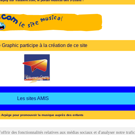
téphy sur Tralalère.com, le portail musical des 3-10ans !
raphic participe à la création de ce site
Les sites AMIS
 Arpège pour promouvoir la musique auprès des enfants
ffrir des fonctionnalités relatives aux médias sociaux et d'analyser notre trafi
www.arpeges.org