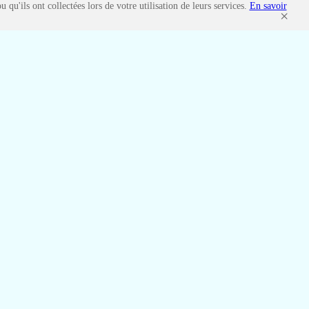
qu'ils ont collectées lors de votre utilisation de leurs services.
En savoir
×
-pour-enfant.com
theatre-
|
ur-enfants.com
|