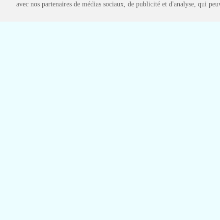
avec nos partenaires de médias sociaux, de publicité et d'analyse, qui peuv
Fichier midi
C
Si vous avez la chanc
Re
spectacle-pour-les-enfants.com
conte-pour-enfant.co
|
pour-les-enfants.com
chanson-gratuite.com
|
|