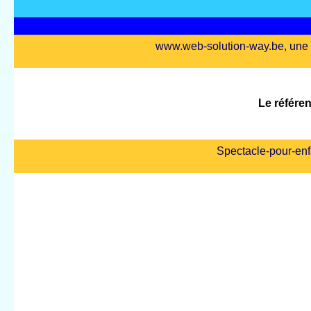
www.web-solution-way.be, une a
Le référe
Spectacle-pour-enf