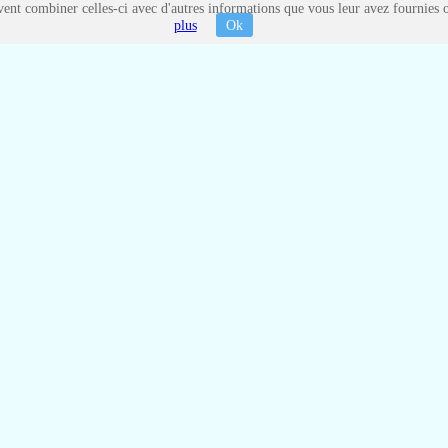
ent combiner celles-ci avec d'autres informations que vous leur avez fournies ou 
plus
Ok
 et paroles des Chansons populaires et enfantines : A voir
hansons populaires et enfantines
e d'être sous les tropiques MARTINIQUE, GUADELOUPE, allez voir...
le clown Roberto
trouvez Stéphy dans l'annuaire des liens utiles
liensutiles.org
m
concert-pour-les-enfants.com
stephyprod.com
spectacle
|
|
|
cd-enfant.com
chanson-pour-les-enfants.com
musique-po
|
|