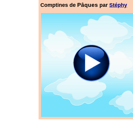
Pâques
Comptines de
par
Stéphy